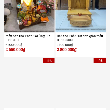
Mẫu bàn thờ Thần Tài Ông Địa
Bàn thờ Thần Tài đơn giản mẫu
BTT-3311
BTTG3303
2.900.000
₫
3.100.000
₫
2.650.000
₫
2.800.000
₫
-11%
-19%