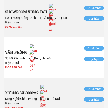
Chỉ đường
SHOWROOM VŨNG TÀU
655 Trương Công Định, P.8, Bà Rịa - Vũng Tàu
Gọi điện
Điện thoại:
0976.601.601
Chỉ đường
VĂN PHÒNG
Số 106 Cổ Linh, Long Biên, Hà Nội
Gọi điện
Điện thoại:
1900.888.664
Chỉ đường
XƯỞNG SX 3000m2
Làng Nghề Châu Phong, Liên Hà, Hà Nội
Gọi điện
Điện thoại:
0868.046.999