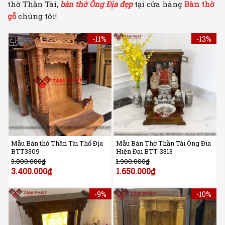
thờ Thần Tài,
bàn thờ Ông Địa đẹp
tại cửa hàng
Bàn thờ
gỗ
chúng tôi!
-11%
-13%
Mẫu Bàn thờ Thần Tài Thổ Địa
Mẫu Bàn Thờ Thần Tài Ông Đia
BTT3309
Hiện Đại BTT-3313
3.800.000
₫
1.900.000
₫
3.400.000
₫
1.650.000
₫
-9%
-10%