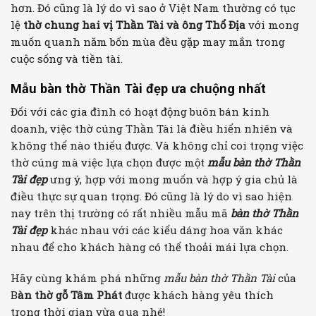
hơn. Đó cũng là lý do vì sao ở Việt Nam thường có tục
lệ
thờ chung hai vị Thần Tài và ông Thổ Địa
với mong
muốn quanh năm bốn mùa đều gặp may mắn trong
cuộc sống và tiền tài.
Mẫu bàn thờ Thần Tài đẹp ưa chuộng nhất
Đối với các gia đình có hoạt động buôn bán kinh
doanh, việc thờ cúng Thần Tài là điều hiển nhiên và
không thể nào thiếu được. Và không chỉ coi trọng việc
thờ cúng mà việc lựa chọn được một
mẫu bàn thờ Thần
Tài đẹp
ưng ý, hợp với mong muốn và hợp ý gia chủ là
điều thực sự quan trọng. Đó cũng là lý do vì sao hiện
nay trên thị trường có rất nhiều mẫu mã
bàn thờ Thần
Tài đẹp
khác nhau với các kiểu dáng hoa văn khác
nhau để cho khách hàng có thể thoải mái lựa chọn.
Hãy cùng khám phá những
mẫu bàn thờ Thần Tài
của
B
àn thờ gỗ Tâm Phát
được khách hàng yêu thích
trong thời gian vừa qua nhé!