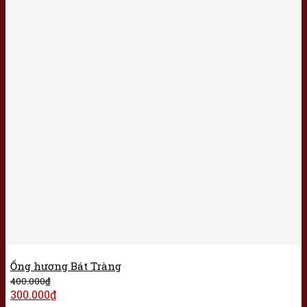
Ống hương Bát Tràng
400.000
₫
300.000
₫