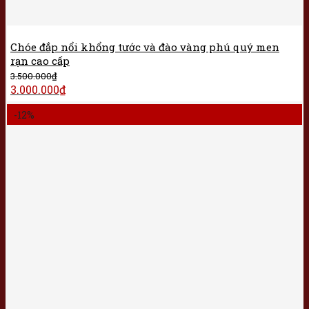
Chóe đắp nổi khổng tước và đào vàng phú quý men
rạn cao cấp
3.500.000
₫
3.000.000
₫
-12%