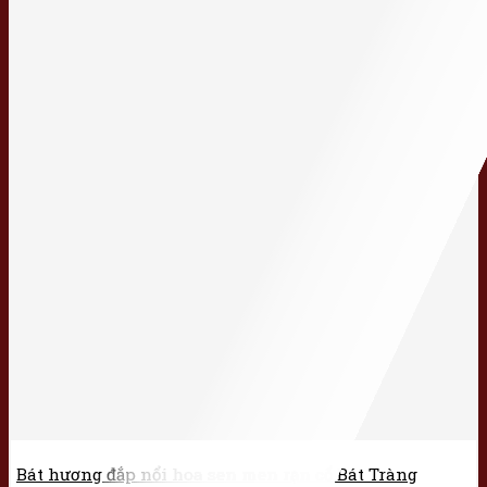
Bát hương đắp nổi hoa sen men rạn cổ Bát Tràng