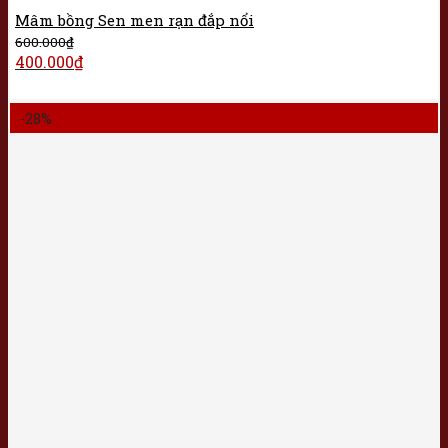
Mâm bồng Sen men rạn đắp nổi
600.000
₫
400.000
₫
-28%