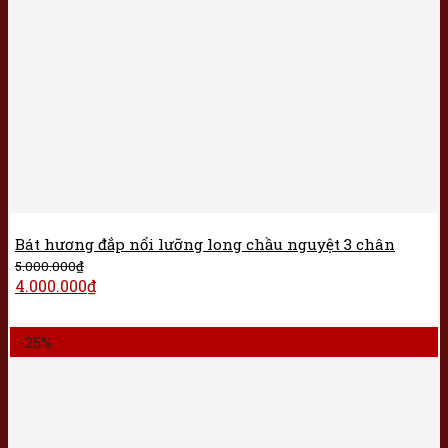
Bát hương đắp nổi lưỡng long chầu nguyệt 3 chân
5.000.000
₫
4.000.000
₫
-25%