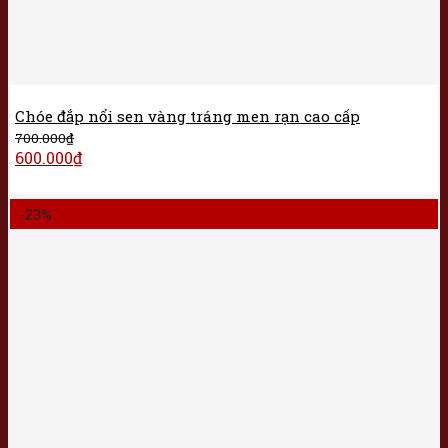
Chóe đắp nổi sen vàng tráng men rạn cao cấp
700.000
₫
600.000
₫
-23%