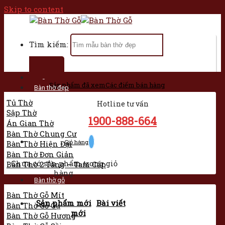
Skip to content
Tìm kiếm:
Trang chủ
Sản phẩm đã xem
Các điểm bán hàng
Bàn thờ đẹp
Tủ Thờ
Hotline tư vấn
Sập Thờ
1900-888-664
Án Gian Thờ
Bàn Thờ Chung Cư
Giỏ hàng
Bàn Thờ Hiện Đại
Bàn Thờ Đơn Giản
Chưa có sản phẩm trong giỏ
Bàn Thờ 2 Tầng – Tam Cấp
hàng.
Bàn thờ gỗ
Bàn Thờ Gỗ Mít
Sản phẩm mới
Bài viết
Bàn Thờ Gỗ Gụ
mới
Bàn Thờ Gỗ Hương