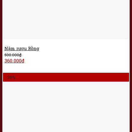
Nậm rượu Rồng
500.000
₫
360.000
₫
-20%