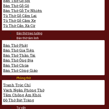
Bàn Thờ Gỗ Sồi
Bàn Thờ Gỗ Gõ
Bàn Thờ Gỗ Tự Nhiên
Tủ Thờ Gỗ Cẩm Lai
Tủ Thờ Gỗ Căm Xe
Tủ Thờ Cẩn Xà Cừ
Bàn thờ treo tường
Bàn thờ tâm linh
Bàn Thờ Phật
Bàn Thờ Gia Tiên
Bàn Thờ Thần Tài
Bàn Thờ Ông Địa
Bàn Thờ Chúa
Bàn Thờ Công Giáo
Phòng thờ
Tranh Trúc Chỉ
Vách Ngăn Phòng Thờ
Tấm Chống Ám Khói
Đồ Thờ Bát Tràng
Tư vấn