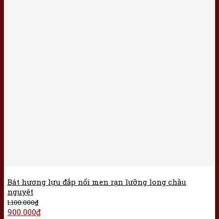
Bát hương lựu đắp nổi men rạn lưỡng long chầu
nguyệt
1.100.000
₫
900.000
₫