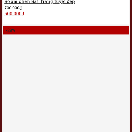
Bộ ấm chén Bát Tràng tuyệt đẹp
700.000
₫
500.000
₫
-28%