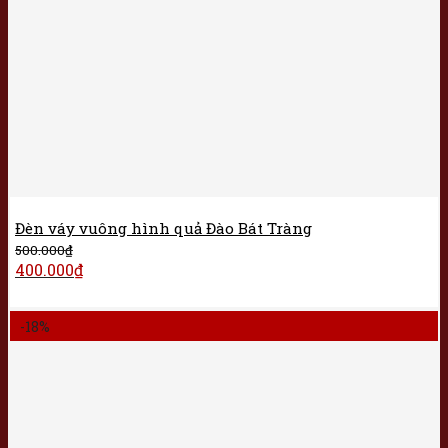
Đèn váy vuông hình quả Đào Bát Tràng
500.000
₫
400.000
₫
-18%