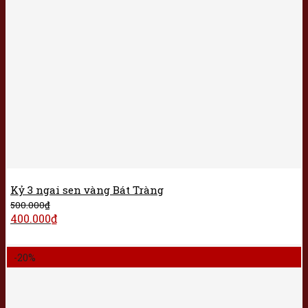
Kỷ 3 ngai sen vàng Bát Tràng
500.000
₫
400.000
₫
-20%