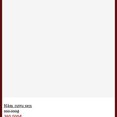
Nậm rượu sen
500.000
₫
360.000
₫