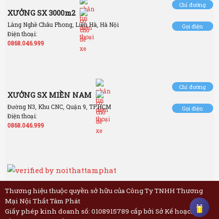
Chỉ đường
XƯỞNG SX 3000m2
Làng Nghề Châu Phong, Liên Hà, Hà Nội
Gọi điện
Điện thoại:
0868.046.999
Chỉ đường
XƯỞNG SX MIỀN NAM
Đường N3, Khu CNC, Quận 9, TP.HCM
Gọi điện
Điện thoại:
0868.046.999
Thương hiệu thuộc quyền sở hữu của Công Ty TNHH Thương
Mại Nội Thất Tâm Phát
Giấy phép kinh doanh số: 0108915789 cấp bởi Sở Kế hoạch và