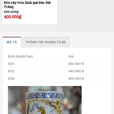
Đèn váy tròn hình quả Đào Bát
Tràng
500.000
₫
400.000
₫
MÔ TẢ
THÔNG TIN THANH TOÁN
Kích thước(Cao)
Giá
H19
300.000 Đ
H22
340.000 Đ
H25
400.000 Đ