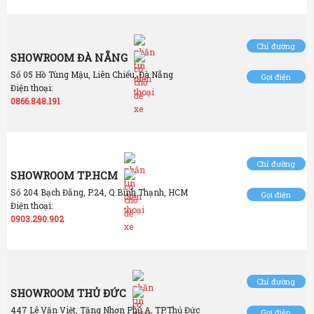
Chỉ đường
SHOWROOM ĐÀ NẴNG
Số 05 Hồ Tùng Mậu, Liên Chiểu, Đà Nẵng
Gọi điện
Điện thoại:
0866.848.191
Chỉ đường
SHOWROOM TP.HCM
Số 204 Bạch Đằng, P.24, Q.Bình Thạnh, HCM
Gọi điện
Điện thoại:
0903.290.902
Chỉ đường
SHOWROOM THỦ ĐỨC
447 Lê Văn Việt, Tăng Nhơn Phú A, TP.Thủ Đức
Gọi điện