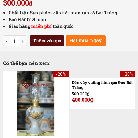
300.000
₫
Chất liệu: S
ản phẩm đắp nổi men rạn cổ Bát Tràng.
Bảo Hành:
20 năm
Giao hàng
miễn phí
toàn quốc
Số lượng
Đặt mua ngay
Thêm vào giỏ
Có thể bạn nên xem:
-20%
-20%
Đèn váy vuông hình quả Đào Bát
Tràng
500.000
₫
400.000
₫