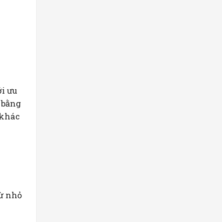
ới ưu
 bằng
 khác
ừ nhỏ