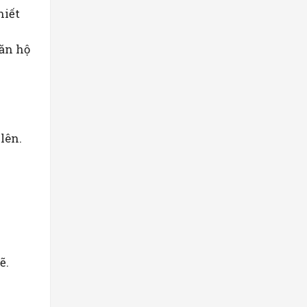
hiết
căn hộ
lên.
ẽ.