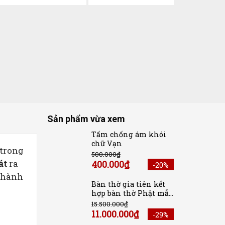
Mẫu Bàn 
Tường Đẹ
1.750.000
₫
1.550.00
Sản phẩm vừa xem
Tấm chống ám khói
chữ Vạn
 trong
500.000
₫
át
ra
400.000
₫
-20%
 thành
Bàn thờ gia tiên kết
hợp bàn thờ Phật mẫu
BTG1059
15.500.000
₫
11.000.000
₫
-29%