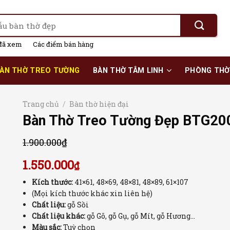
đã xem
Các điểm bán hàng
ÀN THỜ TREO TƯỜNG
BÀN THỜ TÂM LINH
PHÒNG THỜ
Trang chủ
/
Bàn thờ hiện đại
Bàn Thờ Treo Tường Đẹp BTG20
1.900.000
₫
1.550.000
₫
Kích thước:
41×61, 48×69, 48×81, 48×89, 61×107
(Mọi kích thước khác xin liên hệ)
Chất liệu:
gỗ Sồi
Chất liệu khác:
gỗ Gõ, gỗ Gụ, gỗ Mít, gỗ Hương…
Màu sắc:
Tuỳ chọn