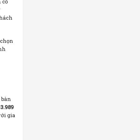
 cố
ý
khách
 chọn
ính
 bàn
3.989
ới gia