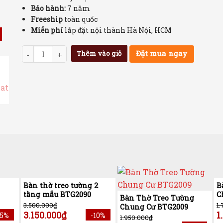
Bảo hành:
7 năm
Freeship
toàn quốc
Miễn phí
lắp đặt nội thành Hà Nội, HCM
Số lượng
Đặt mua ngay
Thêm vào giỏ
Bàn thờ treo tường 2
B
tầng mẫu BTG2090
C
Bàn Thờ Treo Tường
3.500.000
₫
1
Chung Cư BTG2009
3.150.000
₫
1
15%
-10%
1.950.000
₫