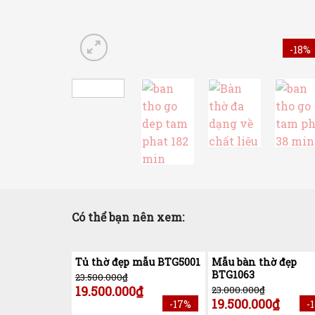
-18%
Có thể bạn nên xem:
Tủ thờ đẹp mẫu BTG5001
Mẫu bàn thờ đẹp
BTG1063
23.500.000
₫
19.500.000
₫
23.000.000
₫
19.500.000
₫
-17%
-