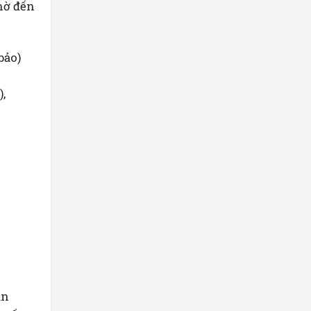
hờ đến
bảo)
),
ản