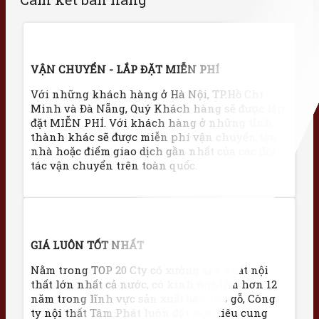
VẬN CHUYỂN - LẮP ĐẶT MIỄN PHÍ
Với những khách hàng ở Hà Nội, TP.Hồ Chí
Minh và Đà Nẵng, Quý Khách hàng sẽ được lắp
đặt MIỄN PHÍ. Với khách hàng ở những tỉnh
thành khác sẽ được miễn phí vận chuyển tận
nhà hoặc điểm giao dịch gần nhất của các đối
tác vận chuyển trên toàn quốc.
GIÁ LUÔN TỐT NHẤT
Nằm trong TOP 20 Cty có xưởng sản xuất nội
thất lớn nhất cả nước, có kinh nghiệm hơn 12
năm trong lĩnh vực sản xuất bàn thờ gỗ, Công
ty nội thất Tâm Phát luôn đặt mục tiêu cung