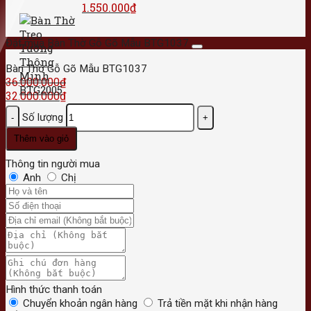
1.550.000
₫
Đặt mua Bàn Thờ Gỗ Gõ Mẫu BTG1037
Bàn Thờ Gỗ Gõ Mẫu BTG1037
36.000.000
₫
32.000.000
₫
Số lượng
Thêm vào giỏ
Thông tin người mua
Anh
Chị
Hình thức thanh toán
Chuyển khoản ngân hàng
Trả tiền mặt khi nhận hàng