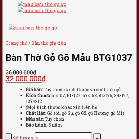
Trang chủ
/
Bàn thờ gia tiên
Bàn Thờ Gỗ Gõ Mẫu BTG1037
36.000.000
₫
32.000.000
₫
Giá bán:
Tuỳ thuộc kích thước và chất liệu gỗ
Kích thước:
61×107, 61×127, 67×153, 81×175, 89×197,
107×212
(Mọi kích thước khác xin liên hệ
Chất liệu:
Gỗ sồi, gỗ Gụ, gỗ Gõ, gỗ Hương, gỗ Mít
Màu sắc:
Tuỳ chọn
Bảo hành:
5 năm
Số lượng