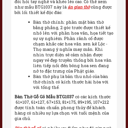
đòi hỏi tay nghề và khéo léo cao. Có thể xem
như mẫu BTG1037 này là
án gian thờ
cũng được
bởi lối thiết kế độc đáo:
Bàn thờ chính: phần mặt bàn thờ
bằng phẳng, 2 góc trước được thiết kế
nhô lên với phần hoa văn, họa tiết tạo
sự uy nghiêm. Phần rãnh cổ được
chạm khắc các hoa văn xen kẽ Lộc -
Thọ mang ý nghĩa may mắn. Khi
nhìn trực diện sẽ cảm nhận được
ngay vẻ đẹp truyền thống bởi hoa văn
liên tiếp nối đến bông hoa sen đang
nở to đặc trưng của Phật giáo.
Bàn thờ phụ là bản thu nhỏ của bàn
thờ chính có kích thước hài hòa với
với tổng thể.
Bàn Thờ Gỗ Gõ Mẫu BTG1037
có các kích thước
61×107, 61×127, 67×153, 81×175, 89×195, 107×212
được tính toán chuẩn phong thủy để khách
hàng có nhiều sự lựa chọn với tuổi mệnh của
gia chủ.