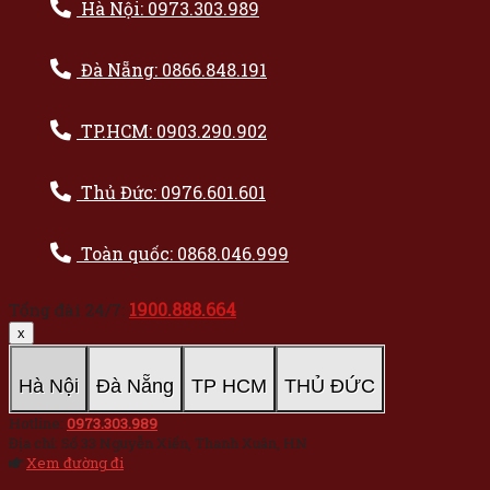
Hà Nội: 0973.303.989
Đà Nẵng: 0866.848.191
TP.HCM: 0903.290.902
Thủ Đức: 0976.601.601
Toàn quốc: 0868.046.999
1900.888.664
Tổng đài 24/7:
x
Hà Nội
Đà Nẵng
TP HCM
THỦ ĐỨC
Hotline:
0973.303.989
Địa chỉ: Số 33 Nguyễn Xiển, Thanh Xuân, HN
Xem đường đi