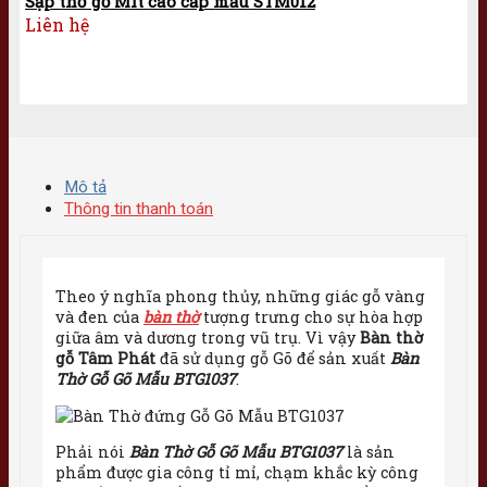
Sập thờ gỗ Mít cao cấp mẫu STM012
Liên hệ
Mô tả
Thông tin thanh toán
Theo ý nghĩa phong thủy, những giác gỗ vàng
và đen của
bàn thờ
tượng trưng cho sự hòa hợp
giữa âm và dương trong vũ trụ. Vì vậy
Bàn thờ
gỗ Tâm Phát
đã sử dụng gỗ Gõ để sản xuất
Bàn
Thờ Gỗ Gõ Mẫu BTG1037
.
Phải nói
Bàn Thờ Gỗ Gõ Mẫu BTG1037
là sản
phẩm được gia công tỉ mỉ, chạm khắc kỳ công