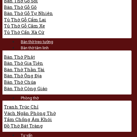
Bàn Thờ Gỗ Sồi
Bàn Thờ Gỗ Gõ
Bàn Thờ Gỗ Tự Nhiên
Tủ Thờ Gỗ Cẩm Lai
Tủ Thờ Gỗ Căm Xe
Tủ Thờ Cẩn Xà Cừ
Bàn thờ treo tường
Bàn thờ tâm linh
Bàn Thờ Phật
Bàn Thờ Gia Tiên
Bàn Thờ Thần Tài
Bàn Thờ Ông Địa
Bàn Thờ Chúa
Bàn Thờ Công Giáo
Phòng thờ
Tranh Trúc Chỉ
Vách Ngăn Phòng Thờ
Tấm Chống Ám Khói
Đồ Thờ Bát Tràng
Tư vấn