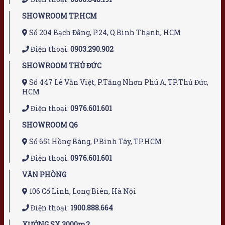
SHOWROOM TP.HCM
Số 204 Bạch Đằng, P.24, Q.Bình Thạnh, HCM
Điện thoại:
0903.290.902
SHOWROOM THỦ ĐỨC
Số 447 Lê Văn Việt, P.Tăng Nhơn Phú A, TP.Thủ Đức,
HCM
Điện thoại:
0976.601.601
SHOWROOM Q6
Số 651 Hồng Bàng, P.Bình Tây, TP.HCM
Điện thoại:
0976.601.601
VĂN PHÒNG
106 Cổ Linh, Long Biên, Hà Nội
Điện thoại:
1900.888.664
XƯỞNG SX 3000m2