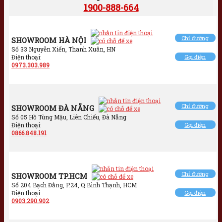
1900-888-664
Chỉ đường
SHOWROOM HÀ NỘI
Số 33 Nguyễn Xiển, Thanh Xuân, HN
Điện thoại:
Gọi điện
0973.303.989
Chỉ đường
SHOWROOM ĐÀ NẴNG
Số 05 Hồ Tùng Mậu, Liên Chiểu, Đà Nẵng
Điện thoại:
Gọi điện
0866.848.191
Chỉ đường
SHOWROOM TP.HCM
Số 204 Bạch Đằng, P.24, Q.Bình Thạnh, HCM
Điện thoại:
Gọi điện
0903.290.902