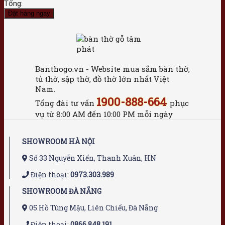
Tổng:
Đặt hàng ngay
Banthogo.vn - Website mua sắm bàn thờ,
tủ thờ, sập thờ, đồ thờ lớn nhất Việt
Nam.
1900-888-664
Tổng đài tư vấn
phục
vụ từ 8:00 AM đến 10:00 PM mỗi ngày
SHOWROOM HÀ NỘI
Số 33 Nguyễn Xiển, Thanh Xuân, HN
Điện thoại:
0973.303.989
SHOWROOM ĐÀ NẴNG
05 Hồ Tùng Mậu, Liên Chiểu, Đà Nẵng
Điện thoại:
0866.848.191