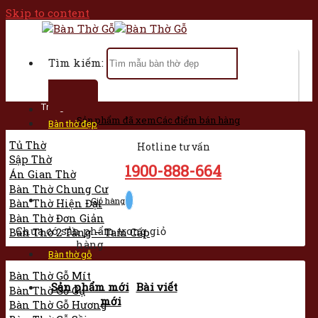
Skip to content
Tìm kiếm:
Trang chủ
Sản phẩm đã xem
Các điểm bán hàng
Bàn thờ đẹp
Tủ Thờ
Hotline tư vấn
Sập Thờ
1900-888-664
Án Gian Thờ
Bàn Thờ Chung Cư
Giỏ hàng
Bàn Thờ Hiện Đại
Bàn Thờ Đơn Giản
Chưa có sản phẩm trong giỏ
Bàn Thờ 2 Tầng – Tam Cấp
hàng.
Bàn thờ gỗ
Bàn Thờ Gỗ Mít
Sản phẩm mới
Bài viết
Bàn Thờ Gỗ Gụ
mới
Bàn Thờ Gỗ Hương