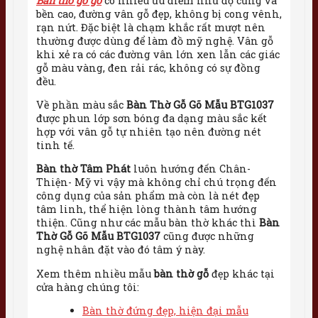
Bàn thờ gỗ gõ
có nhiều ưu điểm như độ cứng và
bền cao, đường vân gỗ đẹp, không bị cong vênh,
rạn nứt. Đặc biệt là chạm khắc rất mượt nên
thường được dùng để làm đồ mỹ nghệ. Vân gỗ
khi xẻ ra có các đường vân lớn xen lẫn các giác
gỗ màu vàng, đen rải rác, không có sự đồng
đều.
Về phần màu sắc
Bàn Thờ Gỗ Gõ Mẫu BTG1037
được phun lớp sơn bóng đa dạng màu sắc kết
hợp với vân gỗ tự nhiên tạo nên đường nét
tinh tế.
Bàn thờ Tâm Phát
luôn hướng đến Chân-
Thiện- Mỹ vì vậy mà không chỉ chú trọng đến
công dụng của sản phẩm mà còn là nét đẹp
tâm linh, thể hiện lòng thành tâm hướng
thiện. Cũng như các mẫu bàn thờ khác thì
Bàn
Thờ Gỗ Gõ Mẫu BTG1037
cũng được những
nghệ nhân đặt vào đó tâm ý này.
Xem thêm nhiều mẫu
bàn thờ gỗ
đẹp khác tại
cửa hàng chúng tôi:
Bàn thờ đứng đẹp, hiện đại mẫu