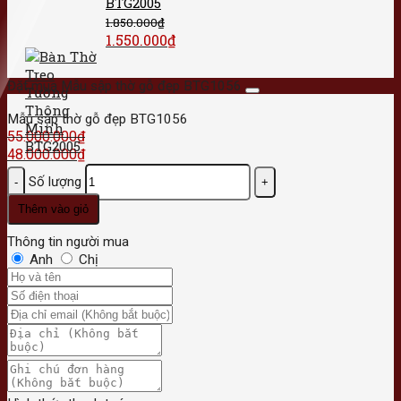
BTG2005
1.850.000
₫
1.550.000
₫
Đặt mua Mẫu sập thờ gỗ đẹp BTG1056
Mẫu sập thờ gỗ đẹp BTG1056
55.000.000
₫
48.000.000
₫
Số lượng
Thêm vào giỏ
Thông tin người mua
Anh
Chị