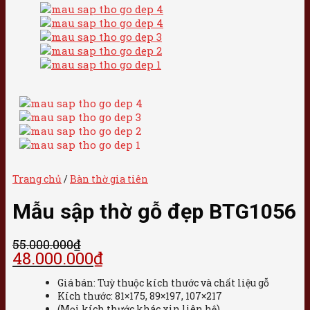
Trang chủ
/
Bàn thờ gia tiên
Mẫu sập thờ gỗ đẹp BTG1056
55.000.000
₫
48.000.000
₫
Giá bán: Tuỳ thuộc kích thước và chất liệu gỗ
Kích thước: 81×175, 89×197, 107×217
(Mọi kích thước khác xin liên hệ)