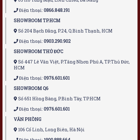
Điện thoại:
0866.848.191
SHOWROOM TP.HCM
Số 204 Bạch Đằng, P.24, Q.Bình Thạnh, HCM
Điện thoại:
0903.290.902
SHOWROOM THỦ ĐỨC
Số 447 Lê Văn Việt, P.Tăng Nhơn Phú A, TP.Thủ Đức,
HCM
Điện thoại:
0976.601.601
SHOWROOM Q6
Số 651 Hồng Bàng, P.Bình Tây, TP.HCM
Điện thoại:
0976.601.601
VĂN PHÒNG
106 Cổ Linh, Long Biên, Hà Nội
Điện thoại:
1900.888.664