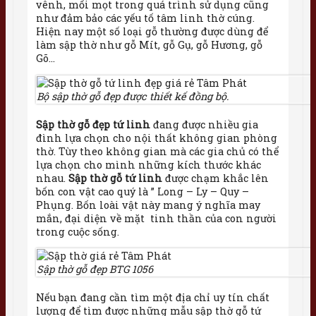
vênh, mối mọt trong quá trình sử dụng cũng
như đảm bảo các yếu tố tâm linh thờ cúng.
Hiện nay một số loại gỗ thường được dùng để
làm sập thờ như gỗ Mít, gỗ Gụ, gỗ Hương, gỗ
Gõ…
Bộ sập thờ gỗ đẹp được thiết kế đồng bộ.
Sập thờ gỗ đẹp tứ linh
đang được nhiều gia
đình lựa chọn cho nội thất không gian phòng
thờ. Tùy theo không gian mà các gia chủ có thể
lựa chọn cho mình những kích thước khác
nhau.
Sập thờ gỗ tứ linh
được chạm khắc lên
bốn con vật cao quý là ” Long – Ly – Quy –
Phụng. Bốn loài vật này mang ý nghĩa may
mắn, đại diện về mặt tinh thần của con người
trong cuộc sống.
Sập thờ gỗ đẹp BTG 1056
Nếu bạn đang cần tìm một địa chỉ uy tín chất
lượng để tìm được những mẫu sập thờ gỗ tứ