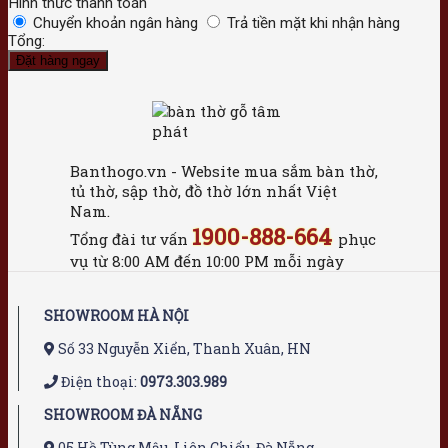
Hình thức thanh toán
Chuyển khoản ngân hàng
Trả tiền mặt khi nhận hàng
Tổng:
Đặt hàng ngay
Banthogo.vn - Website mua sắm bàn thờ,
tủ thờ, sập thờ, đồ thờ lớn nhất Việt
Nam.
1900-888-664
Tổng đài tư vấn
phục
vụ từ 8:00 AM đến 10:00 PM mỗi ngày
SHOWROOM HÀ NỘI
Số 33 Nguyễn Xiển, Thanh Xuân, HN
Điện thoại:
0973.303.989
SHOWROOM ĐÀ NẴNG
05 Hồ Tùng Mậu, Liên Chiểu, Đà Nẵng