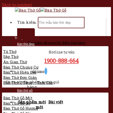
Skip to content
Tìm kiếm:
Trang chủ
Sản phẩm đã xem
Các điểm bán hàng
Bàn thờ đẹp
Tủ Thờ
Hotline tư vấn
Sập Thờ
1900-888-664
Án Gian Thờ
Bàn Thờ Chung Cư
Giỏ hàng
Bàn Thờ Hiện Đại
Bàn Thờ Đơn Giản
Chưa có sản phẩm trong giỏ
Bàn Thờ 2 Tầng – Tam Cấp
hàng.
Bàn thờ gỗ
Bàn Thờ Gỗ Mít
Sản phẩm mới
Bài viết
Bàn Thờ Gỗ Gụ
mới
Bàn Thờ Gỗ Hương