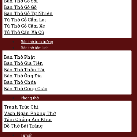
Bàn Thờ Gỗ Sồi
Bàn Thờ Gỗ Gõ
Bàn Thờ Gỗ Tự Nhiên
Tủ Thờ Gỗ Cẩm Lai
Tủ Thờ Gỗ Căm Xe
Tủ Thờ Cẩn Xà Cừ
Bàn thờ treo tường
Bàn thờ tâm linh
Bàn Thờ Phật
Bàn Thờ Gia Tiên
Bàn Thờ Thần Tài
Bàn Thờ Ông Địa
Bàn Thờ Chúa
Bàn Thờ Công Giáo
Phòng thờ
Tranh Trúc Chỉ
Vách Ngăn Phòng Thờ
Tấm Chống Ám Khói
Đồ Thờ Bát Tràng
Tư vấn