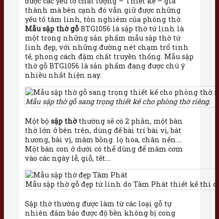
được các yếu tố chất lượng – Thiết kế – giá
thành mà bên cạnh đó vẫn giữ được những
yếu tố tâm linh, tôn nghiêm của phòng thờ.
Mẫu sập thờ gỗ
BTG1056 là sập thờ tứ linh là
một trong những sản phẩm mẫu sập thờ tứ
linh đẹp, với những đường nét chạm trổ tinh
tế, phong cách đậm chất truyền thống. Mẫu sập
thờ gỗ BTG1056 là sản phẩm đang được chú ý
nhiều nhất hiện nay.
Mẫu sập thờ gỗ sang trọng thiết kế cho phòng thờ riêng.
Một bộ
sập thờ
thường sẽ có 2 phần, một bàn
thờ lớn ở bên trên, dùng để bài trí bài vị, bát
hương, bài vị, mâm bồng. lọ hoa, chân nến….
Một bàn con ở dưới có thể dùng để mâm cơm
vào các ngày lễ, giỗ, tết….
Mẫu sập thờ gỗ đẹp tứ linh do Tâm Phát thiết kế thi c
Sập thờ thường được làm từ các loại gỗ tự
nhiên đảm bảo được độ bền không bị cong