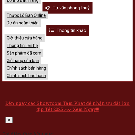
Đồ thờ Bát Tràng
Tư vấn phong thuỷ
Thước Lỗ Ban Online
Dự án hoàn thiện
Thông tin khác
Giới thiệu cửa hàng
Thông tin liên hệ
Sản phẩm đã xem
Giỏ hàng của bạn
Chính sách bán hàng
Chính sách bảo hành
Đến ngay các Showroom Tâm Phát để nhận ưu đãi lớn
dịp Tết 2025 >>> Xem Ngay!!!
×
Gọi điện theo khu vực: