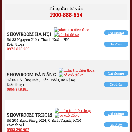
Tổng đài tư vấn
1900-888-664
Chỉ đường
SHOWROOM HÀ NỘI
Số 33 Nguyễn Xiển, Thanh Xuân, HN
Điện thoại:
Gọi điện
0973.303.989
Chỉ đường
SHOWROOM ĐÀ NẴNG
Số 05 Hồ Tùng Mậu, Liên Chiểu, Đà Nẵng
Điện thoại:
Gọi điện
0866.848.191
Chỉ đường
SHOWROOM TP.HCM
Số 204 Bạch Đằng, P.24, Q.Bình Thạnh, HCM
Điện thoại:
Gọi điện
0903.290.902