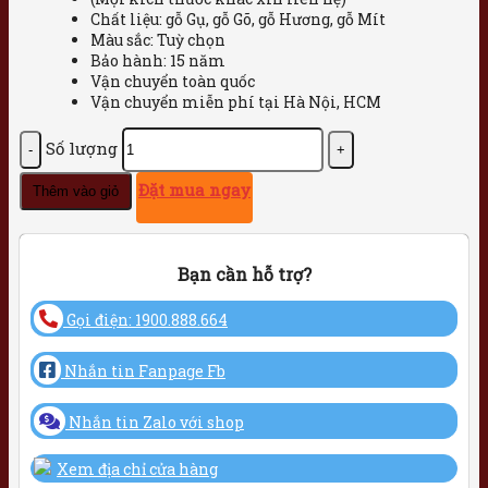
Chất liệu: gỗ Gụ, gỗ Gõ, gỗ Hương, gỗ Mít
Màu sắc: Tuỳ chọn
Bảo hành: 15 năm
Vận chuyển toàn quốc
Vận chuyển miễn phí tại Hà Nội, HCM
Số lượng
Đặt mua ngay
Thêm vào giỏ
Bạn cần hỗ trợ?
Gọi điện: 1900.888.664
Nhắn tin Fanpage Fb
Nhắn tin Zalo với shop
Xem địa chỉ cửa hàng