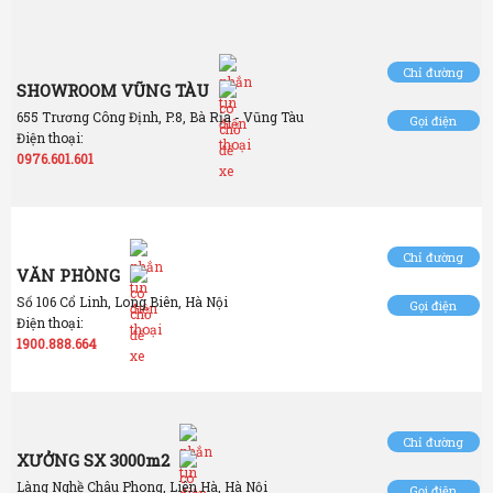
Chỉ đường
SHOWROOM VŨNG TÀU
655 Trương Công Định, P.8, Bà Rịa - Vũng Tàu
Gọi điện
Điện thoại:
0976.601.601
Chỉ đường
VĂN PHÒNG
Số 106 Cổ Linh, Long Biên, Hà Nội
Gọi điện
Điện thoại:
1900.888.664
Chỉ đường
XƯỞNG SX 3000m2
Làng Nghề Châu Phong, Liên Hà, Hà Nội
Gọi điện