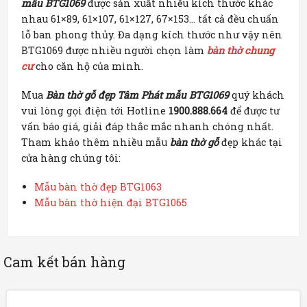
mẫu BTG1069
được sản xuất nhiều kích thước khác
nhau 61×89, 61×107, 61×127, 67×153… tất cả đều chuẩn
lỗ ban phong thủy. Đa dạng kích thước như vậy nên
BTG1069 được nhiều người chọn làm
bàn thờ chung
cư
cho căn hộ của mình.
Mua
Bàn thờ gỗ đẹp Tâm Phát mẫu BTG1069
quý khách
vui lòng gọi điện tới Hotline
1900.888.664
để được tư
vấn báo giá, giải đáp thắc mắc nhanh chóng nhất.
Tham khảo thêm nhiều mẫu
bàn thờ gỗ
đẹp khác tại
cửa hàng chúng tôi:
Mẫu bàn thờ đẹp BTG1063
Mẫu bàn thờ hiện đại BTG1065
Cam kết bán hàng