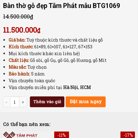
Bàn thờ gỗ đẹp Tâm Phát mẫu BTG1069
14.500.000
₫
11.500.000
₫
Giá bán:
Tuỳ thuộc kích thước và chất liệu gỗ
Kích thước
:
61×89, 61×107, 61×127, 67×153
Mọi kích thước khác xin liên hệ)
Chất liệu:
Gỗ sồi, gỗ Gụ, gỗ Gõ, gỗ Hương, gỗ Mít
Màu sắc:
Tuỳ chọn
Bảo hành:
5 năm
Vận chuyển toàn quốc
Vận chuyển miễn phí tại
Hà Nội
,
HCM
Số lượng
Đặt mua ngay
Thêm vào giỏ
Có thể bạn nên xem:
-11%
-17%