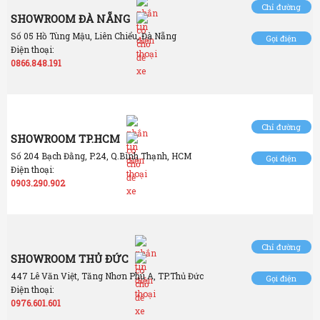
Chỉ đường
SHOWROOM ĐÀ NẴNG
Số 05 Hồ Tùng Mậu, Liên Chiểu, Đà Nẵng
Gọi điện
Điện thoại:
0866.848.191
Chỉ đường
SHOWROOM TP.HCM
Số 204 Bạch Đằng, P.24, Q.Bình Thạnh, HCM
Gọi điện
Điện thoại:
0903.290.902
Chỉ đường
SHOWROOM THỦ ĐỨC
447 Lê Văn Việt, Tăng Nhơn Phú A, TP.Thủ Đức
Gọi điện
Điện thoại:
0976.601.601