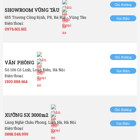
Chỉ đường
SHOWROOM VŨNG TÀU
655 Trương Công Định, P.8, Bà Rịa - Vũng Tàu
Gọi điện
Điện thoại:
0976.601.601
Chỉ đường
VĂN PHÒNG
Số 106 Cổ Linh, Long Biên, Hà Nội
Gọi điện
Điện thoại:
1900.888.664
Chỉ đường
XƯỞNG SX 3000m2
Làng Nghề Châu Phong, Liên Hà, Hà Nội
Gọi điện
Điện thoại:
0868.046.999