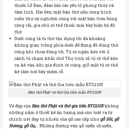
thước Lỗ Ban, đảm bảo các yếu tố phong thủy và
tâm linh. Hai bên mặt bàn thờ uốn cong hình
cuốn thư uy nghiêm cùng với mặt bàn trơn bóng
rộng rãi, gia chủ có thể thoải mái bày biện bộ đồ
thờ.
Dưới cùng là tủ thờ tận dụng tối đa khoảng
không gian trống phía dưới để đựng đồ dùng thờ
cúng khi chưa dùng tới. Tủ có ngăn kéo với 2
cánh tủ chạm khắc chữ Thọ tinh tế, tủ có thể kéo
ra, kê vào, khi gia đình có cúng, giỗ mặt tủ có thể
kê làm nơi bày mâm cỗ.
Bàn thờ Phật và thờ Gia tiên mẫu BTG1105
Vẻ đẹp của
Bàn thờ Phật và thờ gia tiên BTG1105
không
những nằm ở thiết kế ấn tượng mà còn toát ra từ
chính nét đẹp tự nhiên của gỗ cao cấp như
gỗ Sồi, gỗ
Hương, gỗ Gụ,
… Những đường vân gỗ uyển chuyển,