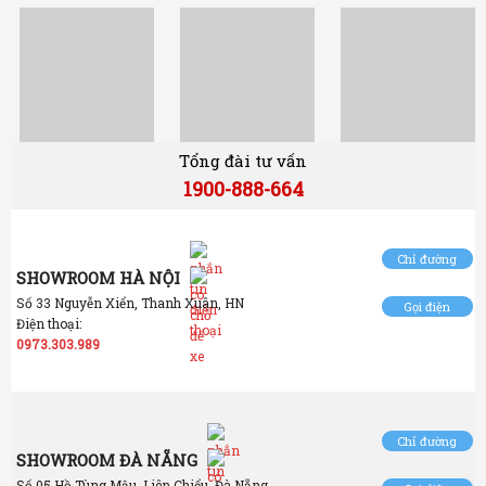
Tổng đài tư vấn
1900-888-664
Chỉ đường
SHOWROOM HÀ NỘI
Số 33 Nguyễn Xiển, Thanh Xuân, HN
Gọi điện
Điện thoại:
0973.303.989
Chỉ đường
SHOWROOM ĐÀ NẴNG
Số 05 Hồ Tùng Mậu, Liên Chiểu, Đà Nẵng