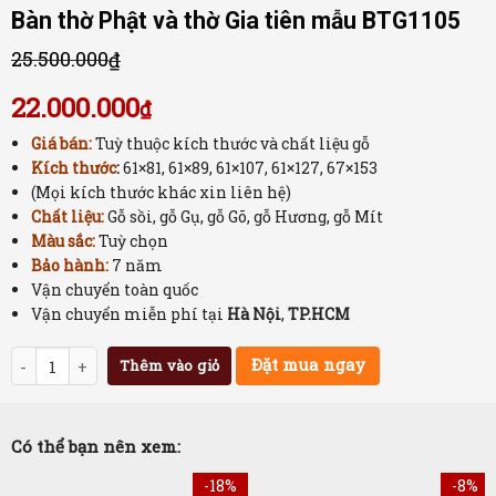
Bàn thờ Phật và thờ Gia tiên mẫu BTG1105
25.500.000
₫
22.000.000
₫
Giá bán:
Tuỳ thuộc kích thước và chất liệu gỗ
Kích thước
:
61×81, 61×89, 61×107, 61×127, 67×153
(Mọi kích thước khác xin liên hệ)
Chất liệu:
Gỗ sồi, gỗ Gụ, gỗ Gõ, gỗ Hương, gỗ Mít
Màu sắc:
Tuỳ chọn
Bảo hành:
7 năm
Vận chuyển toàn quốc
Vận chuyển miễn phí tại
Hà Nội
,
TP.HCM
Số lượng
Đặt mua ngay
Thêm vào giỏ
Có thể bạn nên xem:
-18%
-8%