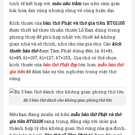
tinh tế kết hợp với
màu nâu trầm
tạo nên cảm giác
hài hòa, ấm cúng nhưng cũng vô cùng hiện đại.
Kích thước của
bàn thờ Phật và thờ gia tiên BTG1105
được thiết kế theo chuẩn thước Lỗ Ban dùng trong
phong thuỷ để phù hợp nhất với thiết kế không
gian nhà và sở thích, nhu cầu của gia chủ. Các
kích
thước bàn thờ
được Tâm Phát dùng đến là: 61×81,
61×89, 61×107, 61×127, 67×153,…Gia chủ có thể chọn
kích thước của
bàn thờ Phật đẹp
lớn hơn
mẫu bàn thờ
gia tiên
để đảm bảo sự tôn nghiêm trong việc thờ
cúng.
Bộ 3 bàn thờ dành cho không gian phòng thờ lớn
Nếu bạn đang muốn sở hữu
mẫu bàn thờ Phật và thờ
gia tiên BTG1105
sang trọng, đẳng cấp với mức giá
thành hợp lý cho không gian thờ cúng của gia đình,