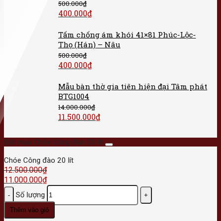
500.000
₫
400.000
₫
Tấm chống ám khói 41×81 Phúc-Lộc-
Thọ (Hán) – Nâu
500.000
₫
400.000
₫
Mẫu bàn thờ gia tiên hiện đại Tâm phát
BTG1004
14.000.000
₫
11.500.000
₫
Đặt mua Chóe Công đào 20 lít
Chóe Công đào 20 lít
12.500.000
₫
11.000.000
₫
Số lượng
Thêm vào giỏ