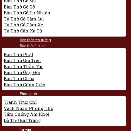
Bàn Thờ Gỗ Sồi
Bàn Thờ Gỗ Gõ
Bàn Thờ Gỗ Tự Nhiên
Tủ Thờ Gỗ Cẩm Lai
Tủ Thờ Gỗ Căm Xe
Tủ Thờ Cẩn Xà Cừ
Bàn thờ treo tường
Bàn thờ tâm linh
Bàn Thờ Phật
Bàn Thờ Gia Tiên
Bàn Thờ Thần Tài
Bàn Thờ Ông Địa
Bàn Thờ Chúa
Bàn Thờ Công Giáo
Phòng thờ
Tranh Trúc Chỉ
Vách Ngăn Phòng Thờ
Tấm Chống Ám Khói
Đồ Thờ Bát Tràng
Tư vấn