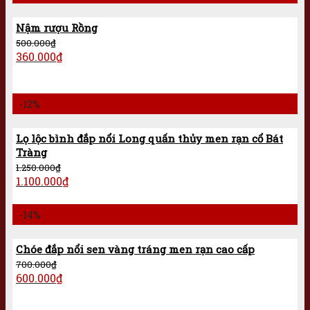
Nậm rượu Rồng
500.000
₫
360.000
₫
-12%
Lọ lộc bình đắp nổi Long quấn thủy men rạn cổ Bát
Tràng
1.250.000
₫
1.100.000
₫
-14%
Chóe đắp nổi sen vàng tráng men rạn cao cấp
700.000
₫
600.000
₫