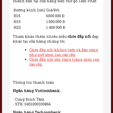
thành bán tại cửa hàng Bàn thờ gỗ Tâm Phát:
Đường kính (cm)
Giá/Đôi
H15
6000.000 Đ
H19
1.000.000 Đ
H23
1.400.000 Đ
Tham khảo thêm nhiều mẫu
chóe đắp nổi
đẹp
khác tại cửa hàng chúng tôi:
Chóe đắp nổi khổng tước và đào vàng
phú quý men rạn cao cấp
Chóe đắp nổi sen vàng tráng men rạn
cao cấp
Thông tin thanh toán
Ngân hàng Vietcombank:
- Cung Đình Tâm
- STK: 0451000330866
Ngân hàng Techcombank: