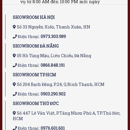
vụ từ 8:00 AM đến 10:00 PM mỗi ngày
SHOWROOM HÀ NỘI
Số 33 Nguyễn Xiển, Thanh Xuân, HN
Điện thoại:
0973.303.989
SHOWROOM ĐÀ NẴNG
05 Hồ Tùng Mậu, Liên Chiểu, Đà Nẵng
Điện thoại:
0866.848.191
SHOWROOM TP.HCM
Số 204 Bạch Đằng, P.24, Q.Bình Thạnh, HCM
Điện thoại:
0903.290.902
SHOWROOM THỦ ĐỨC
Số 447 Lê Văn Việt, P.Tăng Nhơn Phú A, TP.Thủ Đức,
HCM
Điện thoại:
0976.601.601