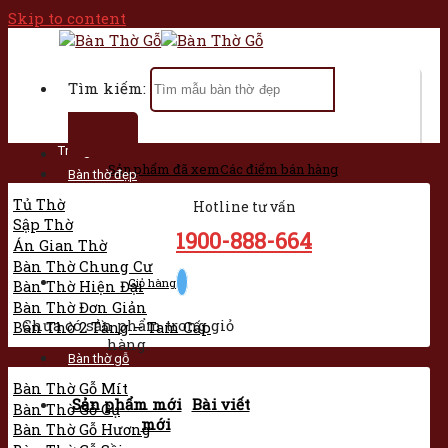
Skip to content
Tìm kiếm:
Trang chủ
Sản phẩm đã xem
Các điểm bán hàng
Bàn thờ đẹp
Tủ Thờ
Hotline tư vấn
Sập Thờ
1900-888-664
Án Gian Thờ
Bàn Thờ Chung Cư
Giỏ hàng
Bàn Thờ Hiện Đại
Bàn Thờ Đơn Giản
Chưa có sản phẩm trong giỏ
Bàn Thờ 2 Tầng – Tam Cấp
hàng.
Bàn thờ gỗ
Bàn Thờ Gỗ Mít
Sản phẩm mới
Bài viết
Bàn Thờ Gỗ Gụ
mới
Bàn Thờ Gỗ Hương