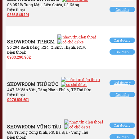
Số 05 Hồ Tùng Mậu, Liên Chiểu, Đà Nẵng
Điện thoại:
Gọi điện
0866.848.191
Chỉ đường
SHOWROOM TP.HCM
Số 204 Bạch Đằng, P.24, Q.Bình Thạnh, HCM
Điện thoại:
Gọi điện
0903.290.902
Chỉ đường
SHOWROOM THỦ ĐỨC
447 Lê Văn Việt, Tăng Nhơn Phú A, TP.Thủ Đức
Điện thoại:
Gọi điện
0976.601.601
Chỉ đường
SHOWROOM VŨNG TÀU
655 Trương Công Định, P.8, Bà Rịa - Vũng Tàu
Điện thoại:
Gọi điện