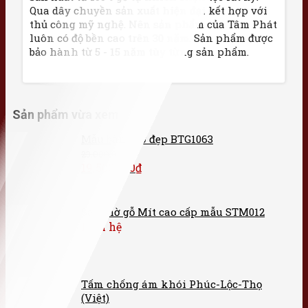
Qua dây chuyền sản xuất hiện đại kết hợp với
thủ công mỹ nghệ. Nên sản phẩm của Tâm Phát
luôn có độ bền cao trên 30 năm. Sản phẩm được
bảo hành từ 5 - 15 năm tùy từng sản phẩm.
Sản phẩm vừa xem
Mẫu bàn thờ đẹp BTG1063
23.000.000
₫
19.500.000
₫
Sập thờ gỗ Mít cao cấp mẫu STM012
Liên hệ
Tấm chống ám khói Phúc-Lộc-Thọ
(Việt)