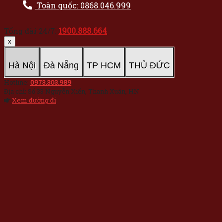
Toàn quốc: 0868.046.999
1900.888.664
Tổng đài 24/7:
x
Hà Nội
Đà Nẵng
TP HCM
THỦ ĐỨC
Hotline:
0973.303.989
Địa chỉ: Số 33 Nguyễn Xiển, Thanh Xuân, HN
Xem đường đi