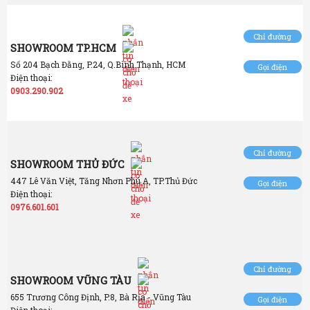
Chỉ đường
SHOWROOM TP.HCM
Số 204 Bạch Đằng, P.24, Q.Bình Thạnh, HCM
Gọi điện
Điện thoại:
0903.290.902
Chỉ đường
SHOWROOM THỦ ĐỨC
447 Lê Văn Việt, Tăng Nhơn Phú A, TP.Thủ Đức
Gọi điện
Điện thoại:
0976.601.601
Chỉ đường
SHOWROOM VŨNG TÀU
655 Trương Công Định, P.8, Bà Rịa - Vũng Tàu
Gọi điện
Điện thoại: