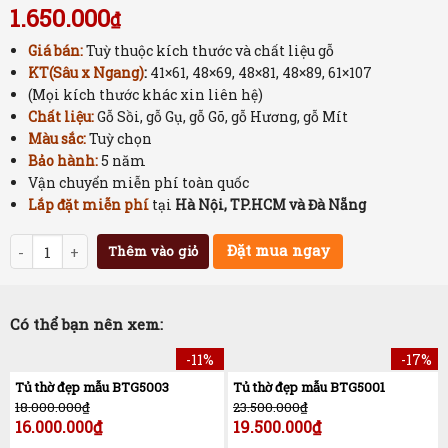
1.650.000
₫
Giá bán:
Tuỳ thuộc kích thước và chất liệu gỗ
KT(Sâu x Ngang)
:
41×61, 48×69, 48×81, 48×89, 61×107
(Mọi kích thước khác xin liên hệ)
Chất liệu:
Gỗ Sồi, gỗ Gụ, gỗ Gõ, gỗ Hương, gỗ Mít
Màu sắc:
Tuỳ chọn
Bảo hành:
5 năm
Vận chuyển miễn phí toàn quốc
Lắp đặt miễn phí
tại
Hà Nội, TP.HCM và Đà Nẵng
Số lượng
Đặt mua ngay
Thêm vào giỏ
Có thể bạn nên xem:
-11%
-17%
Tủ thờ đẹp mẫu BTG5003
Tủ thờ đẹp mẫu BTG5001
18.000.000
₫
23.500.000
₫
16.000.000
₫
19.500.000
₫