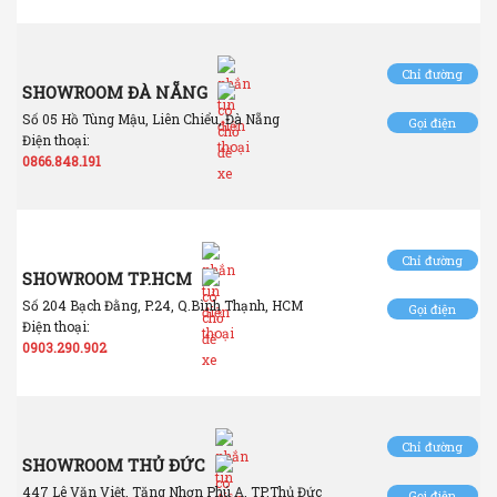
Chỉ đường
SHOWROOM ĐÀ NẴNG
Số 05 Hồ Tùng Mậu, Liên Chiểu, Đà Nẵng
Gọi điện
Điện thoại:
0866.848.191
Chỉ đường
SHOWROOM TP.HCM
Số 204 Bạch Đằng, P.24, Q.Bình Thạnh, HCM
Gọi điện
Điện thoại:
0903.290.902
Chỉ đường
SHOWROOM THỦ ĐỨC
447 Lê Văn Việt, Tăng Nhơn Phú A, TP.Thủ Đức
Gọi điện