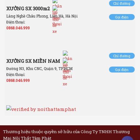
Chỉ đường
XƯỞNG SX 3000m2
Làng Nghề Châu Phong, Liên Hà, Hà Nội
Gọi điện
Điện thoại:
0868.046.999
Chỉ đường
XƯỞNG SX MIỀN NAM
Đường N3, Khu CNC, Quận 9, TP.HCM
Gọi điện
Điện thoại:
0868.046.999
Thương hiệu thuộc quyền sở hữu của Công Ty TNHH Thương
Mại Nội Thất Tâm Phát