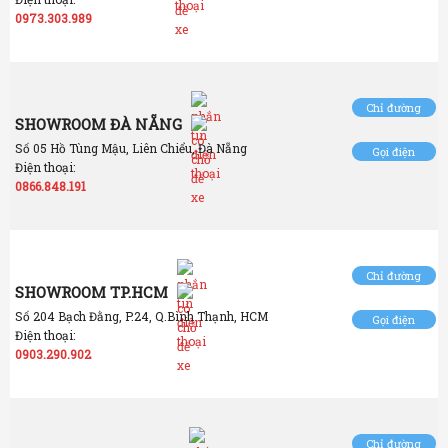
0973.303.989
Chỉ đường
SHOWROOM ĐÀ NẴNG
Số 05 Hồ Tùng Mậu, Liên Chiểu, Đà Nẵng
Gọi điện
Điện thoại:
0866.848.191
Chỉ đường
SHOWROOM TP.HCM
Số 204 Bạch Đằng, P.24, Q.Bình Thạnh, HCM
Gọi điện
Điện thoại:
0903.290.902
Chỉ đường