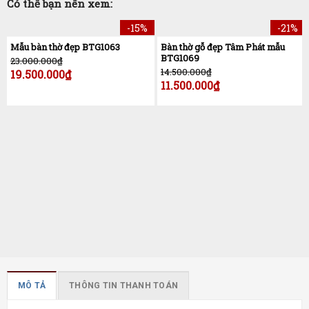
Có thể bạn nên xem:
-15%
-21%
Mẫu bàn thờ đẹp BTG1063
Bàn thờ gỗ đẹp Tâm Phát mẫu
BTG1069
23.000.000
₫
14.500.000
₫
19.500.000
₫
11.500.000
₫
MÔ TẢ
THÔNG TIN THANH TOÁN