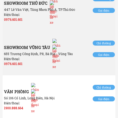
SHOWROOM THỦ ĐỨC
447 Lê Văn Việt, Tăng Nhơn Phú A, TP.Thủ Đức
Gọi điện
Điện thoại:
0976.601.601
Chỉ đường
SHOWROOM VŨNG TÀU
655 Trương Công Định, P.8, Bà Rịa - Vũng Tàu
Gọi điện
Điện thoại:
0976.601.601
Chỉ đường
VĂN PHÒNG
Số 106 Cổ Linh, Long Biên, Hà Nội
Gọi điện
Điện thoại:
1900.888.664