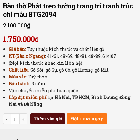
Bàn thờ Phật treo tường trang trí tranh trúc
chỉ mẫu BTG2094
2.100.000
₫
1.750.000
₫
Giá bán:
Tuỳ thuộc kích thước và chất liệu gỗ
KT(Sâu x Ngang)
:
41×61, 48×69, 48×81, 48×89, 61×107
(Mọi kích thước khác xin liên hệ)
Chất liệu:
Gỗ Sồi, gỗ Gụ, gỗ Gõ, gỗ Hương, gỗ Mít
Màu sắc:
Tuỳ chọn
Bảo hành:
5 năm
Vận chuyển miễn phí toàn quốc
Lắp đặt miễn phí
tại
Hà Nội, TP.HCM, Bình Dương, Đồng
Nai và Đà Nẵng
Số lượng
Đặt mua ngay
Thêm vào giỏ