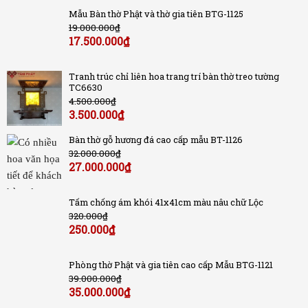
Mẫu Bàn thờ Phật và thờ gia tiên BTG-1125
19.000.000
₫
17.500.000
₫
Tranh trúc chỉ liên hoa trang trí bàn thờ treo tường
TC6630
4.500.000
₫
3.500.000
₫
Bàn thờ gỗ hương đá cao cấp mẫu BT-1126
32.000.000
₫
27.000.000
₫
Tấm chống ám khói 41x41cm màu nâu chữ Lộc
320.000
₫
250.000
₫
Phòng thờ Phật và gia tiên cao cấp Mẫu BTG-1121
39.000.000
₫
35.000.000
₫