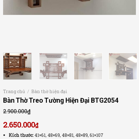
Trang chủ
/
Bàn thờ hiện đại
Bàn Thờ Treo Tường Hiện Đại BTG2054
2.900.000
₫
2.650.000
₫
Kích thước:
41×61, 48×69, 48×81, 48×89, 61×107