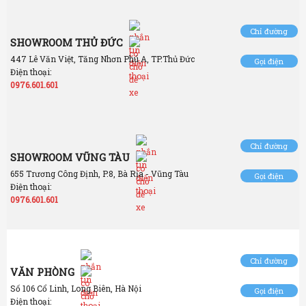
Chỉ đường
SHOWROOM THỦ ĐỨC
447 Lê Văn Việt, Tăng Nhơn Phú A, TP.Thủ Đức
Gọi điện
Điện thoại:
0976.601.601
Chỉ đường
SHOWROOM VŨNG TÀU
655 Trương Công Định, P.8, Bà Rịa - Vũng Tàu
Gọi điện
Điện thoại:
0976.601.601
Chỉ đường
VĂN PHÒNG
Số 106 Cổ Linh, Long Biên, Hà Nội
Gọi điện
Điện thoại: