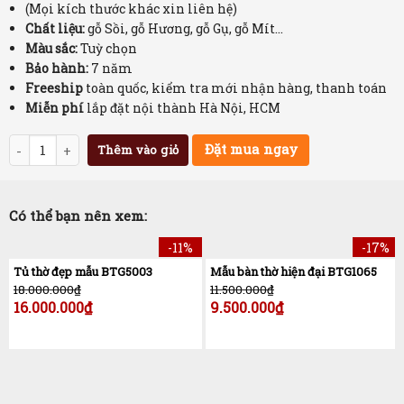
(Mọi kích thước khác xin liên hệ)
Chất liệu:
gỗ Sồi, gỗ Hương, gỗ Gụ, gỗ Mít…
Màu sắc:
Tuỳ chọn
Bảo hành:
7 năm
Freeship
toàn quốc, kiểm tra mới nhận hàng, thanh toán
Miễn phí
lắp đặt nội thành Hà Nội, HCM
Số lượng
Đặt mua ngay
Thêm vào giỏ
Có thể bạn nên xem:
-11%
-17%
Tủ thờ đẹp mẫu BTG5003
Mẫu bàn thờ hiện đại BTG1065
18.000.000
₫
11.500.000
₫
16.000.000
₫
9.500.000
₫