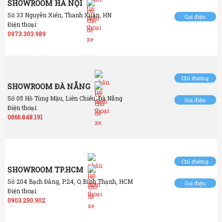
SHOWROOM HÀ NỘI
Số 33 Nguyễn Xiển, Thanh Xuân, HN
Gọi điện
Điện thoại:
0973.303.989
Chỉ đường
SHOWROOM ĐÀ NẴNG
Số 05 Hồ Tùng Mậu, Liên Chiểu, Đà Nẵng
Gọi điện
Điện thoại:
0866.848.191
Chỉ đường
SHOWROOM TP.HCM
Số 204 Bạch Đằng, P.24, Q.Bình Thạnh, HCM
Gọi điện
Điện thoại:
0903.290.902