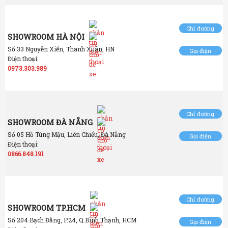
Chỉ đường
SHOWROOM HÀ NỘI
Số 33 Nguyễn Xiển, Thanh Xuân, HN
Gọi điện
Điện thoại:
0973.303.989
Chỉ đường
SHOWROOM ĐÀ NẴNG
Số 05 Hồ Tùng Mậu, Liên Chiểu, Đà Nẵng
Gọi điện
Điện thoại:
0866.848.191
Chỉ đường
SHOWROOM TP.HCM
Số 204 Bạch Đằng, P.24, Q.Bình Thạnh, HCM
Gọi điện