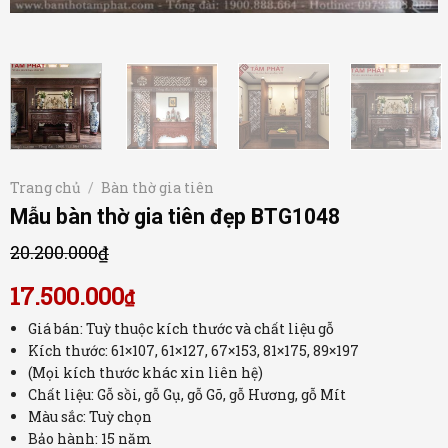
Trang chủ
/
Bàn thờ gia tiên
Mẫu bàn thờ gia tiên đẹp BTG1048
20.200.000
₫
17.500.000
₫
Giá bán: Tuỳ thuộc kích thước và chất liệu gỗ
Kích thước: 61×107, 61×127, 67×153, 81×175, 89×197
(Mọi kích thước khác xin liên hệ)
Chất liệu: Gỗ sồi, gỗ Gụ, gỗ Gõ, gỗ Hương, gỗ Mít
Màu sắc: Tuỳ chọn
Bảo hành: 15 năm