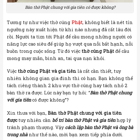
Bàn thờ Phật chung với gia tiên có được không?
Tương tự như việc thờ cúng
Phật
, không biết là nét tín
ngưỡng này xuất hiện từ khi nào nhưng đã rất lâu đời
rồi. Người ta tìm tới Phật để cầu mong những người có
năng lực cao siêu để giúp họ vượt qua nỗi bất hạnh, nỗi
buồn trong cuộc sống. Từ đó việc
thờ cúng Phật
để cầu
mong may mắn, bình an, tai qua nạn khỏi.
Việc
thờ cúng Phật và gia tiên
là rất cần thiết, tuy
nhiên không gian gia đình thì có hạn. Bạn không thể
tách riêng thành 2 khu vực thờ cúng hay tách nhỏ 2
bàn thờ ra được. Lúc này bạn tự hỏi: “
Bàn thờ Phật chung
với gia tiên
có được không”?
Xin thưa với bạn,
Bàn thờ Phật chung với gia tiên
được
tuy nhiên cần
bố trí bàn thờ Phật và gia tiên
hợp lý
tránh phạm thượng. Vậy
cách lập bàn thờ Phật và ông bà
trong nhà
như thế nào, mời bạn xem tiếp phía dưới.