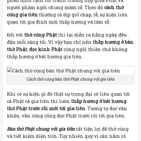
phân định rạch ròi tránh trường hợp giữa Phật và
người phàm ngồi chung mâm cỗ. Theo đó
cách thờ
cúng gia tiên
thường có dịp giổ chạp, lễ, sự kiện liên
quan tới gia đình mới thắp hương và làm cỗ.
Đối với
thờ cúng Phật
thì lại diễn ra hằng ngày, đều
đặn mỗi sáng tối. Vì vậy bạn chỉ nên
thắp hương ở bàn
thờ Phật
,
đọc kinh Phật
cùng ngồi thiền chứ không
thắp hương ở bát hương gia tiên.
Cách thờ cúng bàn thờ Phật chung với gia tiên
Khi có sự kiện gì đó thật sự trọng đại có liên quan tới
cả Phật cả gia tiên thì luôn
thắp hương ở bát hương
thờ Phật trước rồi mới tới gia tiên
. Tương tự đọc văn
khấn, văn cúng cũng đọc Phật trước rồi tới gia tiên.
Bàn thờ Phật chung với gia tiên
rất tiện lợi để thờ cúng
và tiết kiệm diện tích. Tuy nhiên quý vị cần nắm rõ