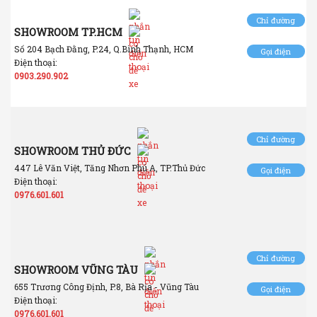
Chỉ đường
SHOWROOM TP.HCM
Số 204 Bạch Đằng, P.24, Q.Bình Thạnh, HCM
Gọi điện
Điện thoại:
0903.290.902
Chỉ đường
SHOWROOM THỦ ĐỨC
447 Lê Văn Việt, Tăng Nhơn Phú A, TP.Thủ Đức
Gọi điện
Điện thoại:
0976.601.601
Chỉ đường
SHOWROOM VŨNG TÀU
655 Trương Công Định, P.8, Bà Rịa - Vũng Tàu
Gọi điện
Điện thoại:
0976.601.601