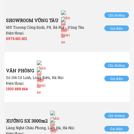
Chỉ đường
SHOWROOM VŨNG TÀU
655 Trương Công Định, P.8, Bà Rịa - Vũng Tàu
Gọi điện
Điện thoại:
0976.601.601
Chỉ đường
VĂN PHÒNG
Số 106 Cổ Linh, Long Biên, Hà Nội
Gọi điện
Điện thoại:
1900.888.664
Chỉ đường
XƯỞNG SX 3000m2
Làng Nghề Châu Phong, Liên Hà, Hà Nội
Gọi điện
Điện thoại: