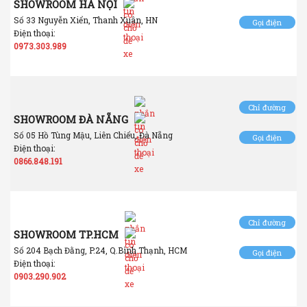
SHOWROOM HÀ NỘI
Số 33 Nguyễn Xiển, Thanh Xuân, HN
Gọi điện
Điện thoại:
0973.303.989
Chỉ đường
SHOWROOM ĐÀ NẴNG
Số 05 Hồ Tùng Mậu, Liên Chiểu, Đà Nẵng
Gọi điện
Điện thoại:
0866.848.191
Chỉ đường
SHOWROOM TP.HCM
Số 204 Bạch Đằng, P.24, Q.Bình Thạnh, HCM
Gọi điện
Điện thoại:
0903.290.902