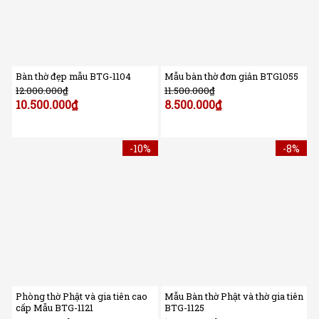
Bàn thờ đẹp mẫu BTG-1104
Mẫu bàn thờ đơn giản BTG1055
12.000.000
₫
11.500.000
₫
10.500.000
₫
8.500.000
₫
-10%
-8%
Phòng thờ Phật và gia tiên cao
Mẫu Bàn thờ Phật và thờ gia tiên
cấp Mẫu BTG-1121
BTG-1125