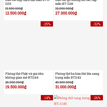
1103
mẫu BT-1126
15.500.000
₫
32.000.000
₫
12.500.000
₫
27.000.000
₫
-25%
-32%
Phòng thờ Phật và gia tiên
Phòng thờ ba bàn thờ lớn sang
không gian mở BT1144
trọng mẫu BT1142
26.000.000
₫
45.500.000
₫
19.500.000
₫
31.000.000
₫
-14%
-26%