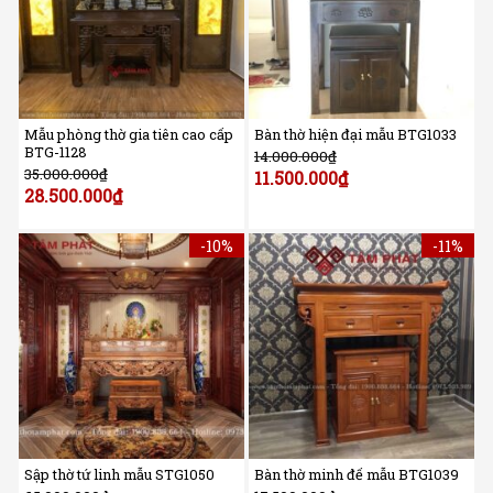
Mẫu phòng thờ gia tiên cao cấp
Bàn thờ hiện đại mẫu BTG1033
BTG-1128
14.000.000
₫
35.000.000
₫
11.500.000
₫
28.500.000
₫
-10%
-11%
Sập thờ tứ linh mẫu STG1050
Bàn thờ minh đế mẫu BTG1039