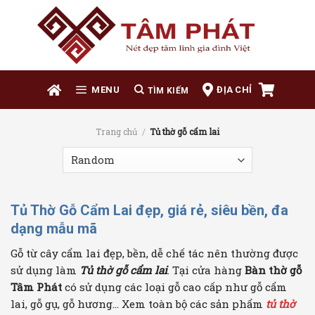
Skip
to
content
ĐỊA CHỈ
MENU
Trang chủ
/
Tủ thờ gỗ cẩm lai
Tủ Thờ Gỗ Cẩm Lai đẹp, giá rẻ, siêu bền, đa
dạng mẫu mã
Gỗ từ cây cẩm lai đẹp, bền, dễ chế tác nên thường được
sử dụng làm
Tủ thờ gỗ cẩm lai
. Tại cửa hàng
Bàn thờ gỗ
Tâm Phát
có sử dụng các loại gỗ cao cấp như gỗ cẩm
lai, gỗ gụ, gỗ hương… Xem toàn bộ các sản phẩm
tủ thờ