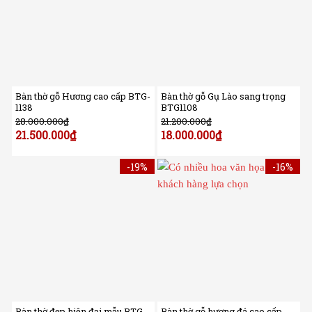
Bàn thờ gỗ Hương cao cấp BTG-
Bàn thờ gỗ Gụ Lào sang trọng
1138
BTG1108
28.000.000
₫
21.200.000
₫
21.500.000
₫
18.000.000
₫
-19%
-16%
Bàn thờ đẹp hiện đại mẫu BTG-
Bàn thờ gỗ hương đá cao cấp