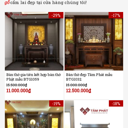
gỗ
cẩm lai đẹp tại cửa hàng chúng tôi!
-29%
-17%
Bàn thờ gia tiên kết hợp bàn thờ
Bàn thờ đẹp Tâm Phát mẫu
Phật mẫu BTG1059
BTG1032
15.500.000
₫
15.000.000
₫
11.000.000
₫
12.500.000
₫
-19%
-18%