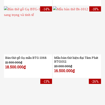
-14%
-18%
Bàn thờ gỗ Gụ mẫu BTG-1068
Mẫu bàn thờ hiện đại Tâm Phát
BTG1012
21.500.000
₫
20.000.000
₫
18.500.000
₫
16.500.000
₫
-13%
-26%