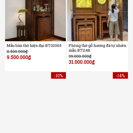
Mẫu bàn thờ hiện đại BTG1065
Phòng thờ gỗ hương đá tự nhiên
mẫu BT1148
11.500.000
₫
39.000.000
₫
9.500.000
₫
31.000.000
₫
-10%
-14%