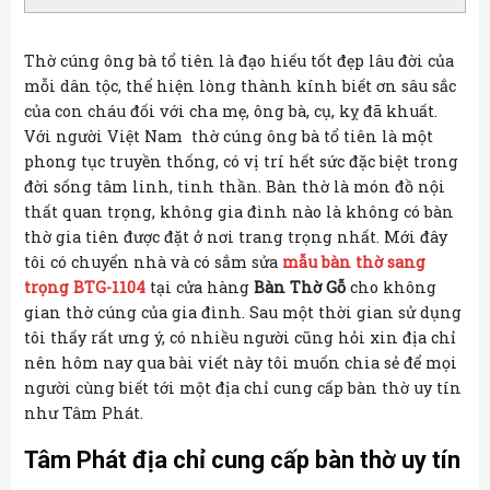
Thờ cúng ông bà tổ tiên là đạo hiếu tốt đẹp lâu đời của
mỗi dân tộc, thể hiện lòng thành kính biết ơn sâu sắc
của con cháu đối với cha mẹ, ông bà, cụ, kỵ đã khuất.
Với người Việt Nam thờ cúng ông bà tổ tiên là một
phong tục truyền thống, có vị trí hết sức đặc biệt trong
đời sống tâm linh, tinh thần. Bàn thờ là món đồ nội
thất quan trọng, không gia đình nào là không có bàn
thờ gia tiên được đặt ở nơi trang trọng nhất. Mới đây
tôi có chuyển nhà và có sắm sửa
mẫu bàn thờ sang
trọng BTG-1104
tại cửa hàng
Bàn Thờ Gỗ
cho không
gian thờ cúng của gia đình. Sau một thời gian sử dụng
tôi thấy rất ưng ý, có nhiều người cũng hỏi xin địa chỉ
nên hôm nay qua bài viết này tôi muốn chia sẻ để mọi
người cùng biết tới một địa chỉ cung cấp bàn thờ uy tín
như Tâm Phát.
Tâm Phát địa chỉ cung cấp bàn thờ uy tín