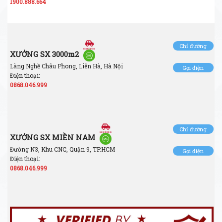
1900.888.664
Chỉ đường
XƯỞNG SX 3000m2
Làng Nghề Châu Phong, Liên Hà, Hà Nội
Gọi điện
Điện thoại:
0868.046.999
Chỉ đường
XƯỞNG SX MIỀN NAM
Đường N3, Khu CNC, Quận 9, TP.HCM
Gọi điện
Điện thoại:
0868.046.999