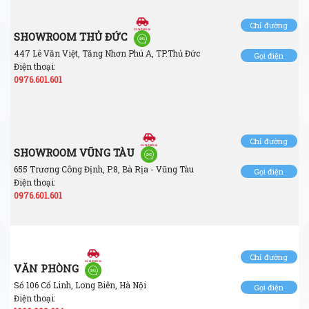
Chỉ đường
SHOWROOM THỦ ĐỨC
447 Lê Văn Việt, Tăng Nhơn Phú A, TP.Thủ Đức
Gọi điện
Điện thoại:
0976.601.601
Chỉ đường
SHOWROOM VŨNG TÀU
655 Trương Công Định, P.8, Bà Rịa - Vũng Tàu
Gọi điện
Điện thoại:
0976.601.601
Chỉ đường
VĂN PHÒNG
Số 106 Cổ Linh, Long Biên, Hà Nội
Gọi điện
Điện thoại: