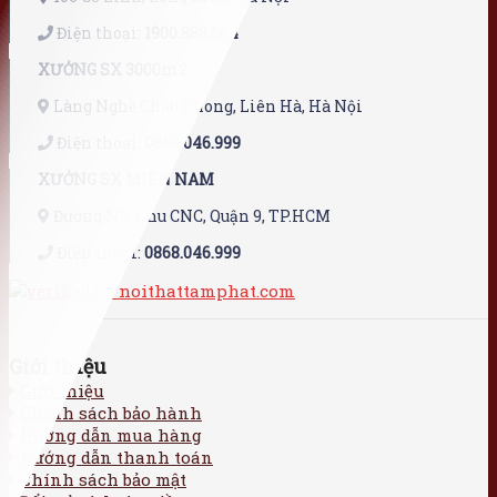
Điện thoại:
1900.888.664
XƯỞNG SX 3000m2
Làng Nghề Châu Phong, Liên Hà, Hà Nội
Điện thoại:
0868.046.999
XƯỞNG SX MIỀN NAM
Đường N3, Khu CNC, Quận 9, TP.HCM
Điện thoại:
0868.046.999
Giới thiệu
Giới thiệu
Chính sách bảo hành
Hướng dẫn mua hàng
Hướng dẫn thanh toán
Chính sách bảo mật