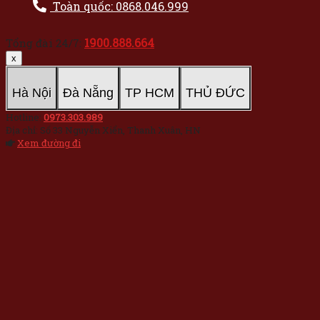
Toàn quốc: 0868.046.999
1900.888.664
Tổng đài 24/7:
x
Hà Nội
Đà Nẵng
TP HCM
THỦ ĐỨC
Hotline:
0973.303.989
Địa chỉ: Số 33 Nguyễn Xiển, Thanh Xuân, HN
Xem đường đi