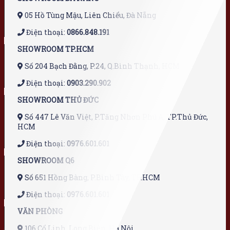
05 Hồ Tùng Mậu, Liên Chiểu, Đà Nẵng
Điện thoại:
0866.848.191
SHOWROOM TP.HCM
Số 204 Bạch Đằng, P.24, Q.Bình Thạnh, HCM
Điện thoại:
0903.290.902
SHOWROOM THỦ ĐỨC
Số 447 Lê Văn Việt, P.Tăng Nhơn Phú A, TP.Thủ Đức,
HCM
Điện thoại:
0976.601.601
SHOWROOM Q6
Số 651 Hồng Bàng, P.Bình Tây, TP.HCM
Điện thoại:
0976.601.601
VĂN PHÒNG
106 Cổ Linh, Long Biên, Hà Nội