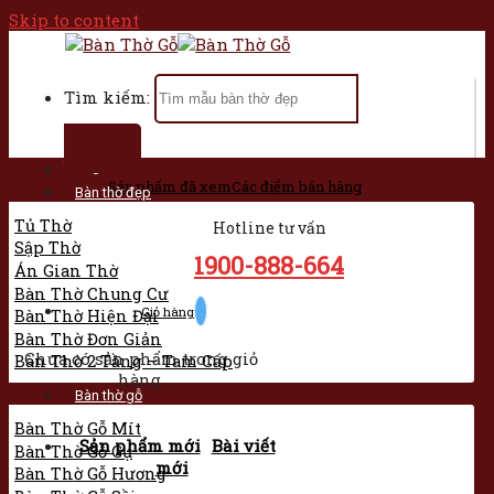
Skip to content
Tìm kiếm:
Trang chủ
Sản phẩm đã xem
Các điểm bán hàng
Bàn thờ đẹp
Tủ Thờ
Hotline tư vấn
Sập Thờ
1900-888-664
Án Gian Thờ
Bàn Thờ Chung Cư
Giỏ hàng
Bàn Thờ Hiện Đại
Bàn Thờ Đơn Giản
Chưa có sản phẩm trong giỏ
Bàn Thờ 2 Tầng – Tam Cấp
hàng.
Bàn thờ gỗ
Bàn Thờ Gỗ Mít
Sản phẩm mới
Bài viết
Bàn Thờ Gỗ Gụ
mới
Bàn Thờ Gỗ Hương