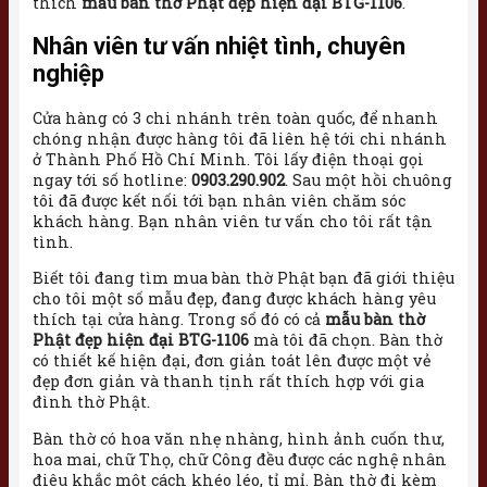
thích
mẫu bàn thờ Phật đẹp hiện đại BTG-1106
.
Nhân viên tư vấn nhiệt tình, chuyên
nghiệp
Cửa hàng có 3 chi nhánh trên toàn quốc, để nhanh
chóng nhận được hàng tôi đã liên hệ tới chi nhánh
ở Thành Phố Hồ Chí Minh. Tôi lấy điện thoại gọi
ngay tới số hotline:
0903.290.902
. Sau một hồi chuông
tôi đã được kết nối tới bạn nhân viên chăm sóc
khách hàng. Bạn nhân viên tư vấn cho tôi rất tận
tình.
Biết tôi đang tìm mua bàn thờ Phật bạn đã giới thiệu
cho tôi một số mẫu đẹp, đang được khách hàng yêu
thích tại cửa hàng. Trong số đó có cả
mẫu bàn thờ
Phật đẹp hiện đại BTG-1106
mà tôi đã chọn. Bàn thờ
có thiết kế hiện đại, đơn giản toát lên được một vẻ
đẹp đơn giản và thanh tịnh rất thích hợp với gia
đình thờ Phật.
Bàn thờ có hoa văn nhẹ nhàng, hình ảnh cuốn thư,
hoa mai, chữ Thọ, chữ Công đều được các nghệ nhân
điêu khắc một cách khéo léo, tỉ mỉ. Bàn thờ đi kèm