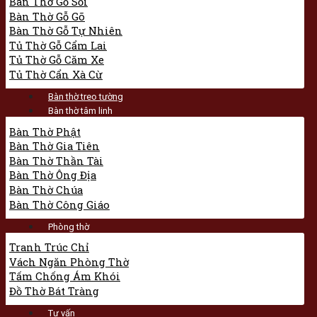
Bàn Thờ Gỗ Sồi
Bàn Thờ Gỗ Gõ
Bàn Thờ Gỗ Tự Nhiên
Tủ Thờ Gỗ Cẩm Lai
Tủ Thờ Gỗ Căm Xe
Tủ Thờ Cẩn Xà Cừ
Bàn thờ treo tường
Bàn thờ tâm linh
Bàn Thờ Phật
Bàn Thờ Gia Tiên
Bàn Thờ Thần Tài
Bàn Thờ Ông Địa
Bàn Thờ Chúa
Bàn Thờ Công Giáo
Phòng thờ
Tranh Trúc Chỉ
Vách Ngăn Phòng Thờ
Tấm Chống Ám Khói
Đồ Thờ Bát Tràng
Tư vấn