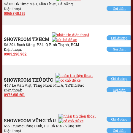
Số 05 Hồ Tùng Mậu, Liên Chiểu, Đà Nẵng
Điện thoại:
Gọi điện
0866.848.191
Chỉ đường
SHOWROOM TP.HCM
Số 204 Bạch Đằng, P.24, Q.Bình Thạnh, HCM
Điện thoại:
Gọi điện
0903.290.902
Chỉ đường
SHOWROOM THỦ ĐỨC
447 Lê Văn Việt, Tăng Nhơn Phú A, TP.Thủ Đức
Điện thoại:
Gọi điện
0976.601.601
Chỉ đường
SHOWROOM VŨNG TÀU
655 Trương Công Định, P.8, Bà Rịa - Vũng Tàu
Điện thoại:
Gọi điện