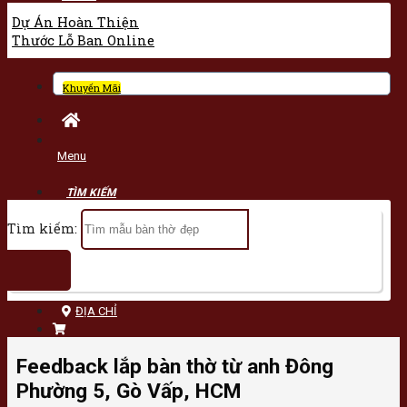
Dự Án Hoàn Thiện
Thước Lỗ Ban Online
Khuyến Mãi
Menu
Tìm kiếm:
ĐỊA CHỈ
Feedback lắp bàn thờ từ anh Đông
Phường 5, Gò Vấp, HCM