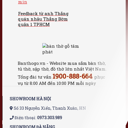
Feedback từ anh Thắng
quán nhậu Thắng Bờm
quận 1 TPHCM
Banthogo.vn - Website mua sắm bàn thờ,
tủ thờ, sập thờ, đồ thờ lớn nhất Việt Nam.
1900-888-664
Tổng đài tư vấn
phục
vụ từ 8:00 AM đến 10:00 PM mỗi ngày
SHOWROOM HÀ NỘI
Số 33 Nguyễn Xiển, Thanh Xuân, HN
Điện thoại:
0973.303.989
SHOWROOM ĐÀ NẴNG