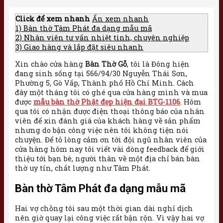
Click để xem nhanh
Ẩn xem nhanh
1)
Bàn thờ Tâm Phát đa dạng mẫu mã
2)
Nhân viên tư vấn nhiệt tình, chuyên nghiệp
3)
Giao hàng và lắp đặt siêu nhanh
Xin chào cửa hàng
Bàn Thờ Gỗ
, tôi là Đông hiện
đang sinh sống tại 566/94/30 Nguyễn Thái Sơn,
Phường 5, Gò Vấp, Thành phố Hồ Chí Minh. Cách
đây một tháng tôi có ghé qua cửa hàng mình và mua
được
mẫu bàn thờ Phật đẹp hiện đại BTG-1106
. Hôm
qua tôi có nhận được điện thoại thông báo của nhân
viên để xin đánh giá của khách hàng về sản phẩm
nhưng do bận công việc nên tôi không tiện nói
chuyện. Để tỏ lòng cảm ơn tới đội ngũ nhân viên của
cửa hàng hôm nay tôi viết vài dòng feedback để giới
thiệu tới bạn bè, người thân về một địa chỉ bán bàn
thờ uy tín, chất lượng như Tâm Phát.
Bàn thờ Tâm Phát đa dạng mẫu mã
Hai vợ chồng tôi sau một thời gian dài nghỉ dịch
nên giờ quay lại công việc rất bận rộn. Vì vậy hai vợ