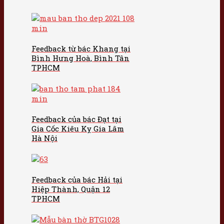
Feedback từ bác Khang tại
Bình Hưng Hoà, Bình Tân
TPHCM
Feedback của bác Đạt tại
Gia Cốc Kiêu Kỵ Gia Lâm
Hà Nội
Feedback của bác Hải tại
Hiệp Thành, Quận 12
TPHCM