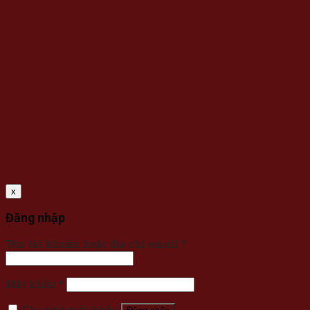
x
Đăng nhập
Tên tài khoản hoặc địa chỉ email
*
Mật khẩu
*
Ghi nhớ mật khẩu