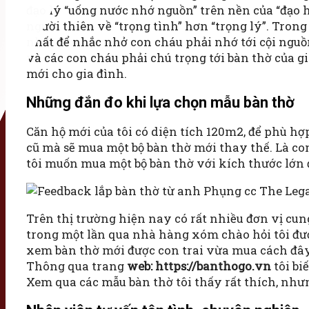
đạo lý “uống nước nhớ nguồn” trên nền của “đạo h
người thiên về “trọng tình” hơn “trọng lý”. Trong
nhất để nhắc nhở con cháu phải nhớ tới cội nguồn
và các con cháu phải chú trọng tới bàn thờ của g
mới cho gia đình.
Những đắn đo khi lựa chọn mẫu bàn thờ
Căn hộ mới của tôi có diện tích 120m2, để phù h
cũ mà sẽ mua một bộ bàn thờ mới thay thế. Là co
tôi muốn mua một bộ bàn thờ với kích thước lớn đ
Trên thị trường hiện nay có rất nhiều đơn vị cu
trong một lần qua nhà hàng xóm chào hỏi tôi đư
xem bàn thờ mới được con trai vừa mua cách đây 
Thông qua trang
web: https://banthogo.vn
tôi bi
Xem qua các mẫu bàn thờ tôi thấy rất thích, nhưn