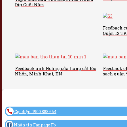
Dịp Cuối Năm
Feedback c
Quận 12 T
Feedback anh Hoàng cửa hàng cắt tóc
Feecback c
Nhổn, Minh Khai, HN
sạch quận
Gọi điện: 1900.888.664
Nhắn tin Fanpage Fb