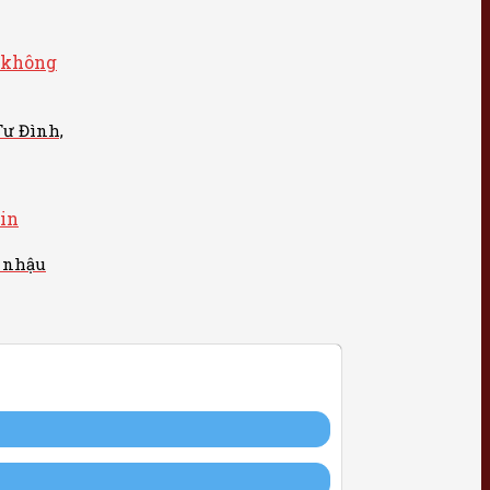
Tư Đình,
 nhậu