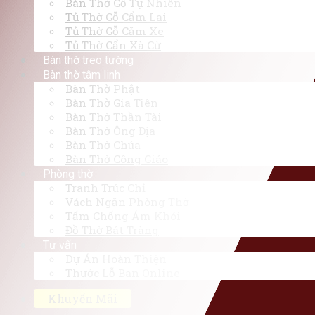
Bàn Thờ Gỗ Tự Nhiên
Tủ Thờ Gỗ Cẩm Lai
Tủ Thờ Gỗ Căm Xe
Tủ Thờ Cẩn Xà Cừ
Bàn thờ treo tường
Bàn thờ tâm linh
Bàn Thờ Phật
Bàn Thờ Gia Tiên
Bàn Thờ Thần Tài
Bàn Thờ Ông Địa
Bàn Thờ Chúa
Bàn Thờ Công Giáo
Phòng thờ
Tranh Trúc Chỉ
Vách Ngăn Phòng Thờ
Tấm Chống Ám Khói
Đồ Thờ Bát Tràng
Tư vấn
Dự Án Hoàn Thiện
Thước Lỗ Ban Online
Khuyến Mãi