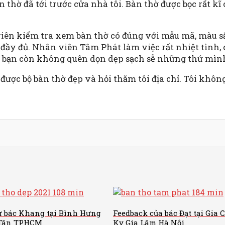
 thờ đã tới trước cửa nhà tôi. Bàn thờ được bọc rất k
iên kiểm tra xem bàn thờ có đúng với mẫu mã, màu sắ
ầy đủ. Nhân viên Tâm Phát làm việc rất nhiệt tình, 
ác bạn còn không quên dọn dẹp sạch sễ những thứ mình
được bộ bàn thờ đẹp và hỏi thăm tôi địa chỉ. Tôi không
ừ bác Khang tại Bình Hưng
Feedback của bác Đạt tại Gia 
 Tân TPHCM
Kỵ Gia Lâm Hà Nội