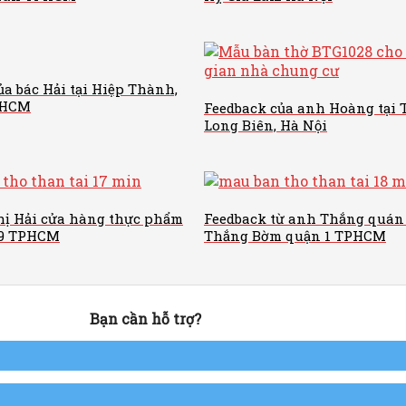
ủa bác Hải tại Hiệp Thành,
PHCM
Feedback của anh Hoàng tại 
Long Biên, Hà Nội
hị Hải cửa hàng thực phẩm
Feedback từ anh Thắng quán
 9 TPHCM
Thắng Bờm quận 1 TPHCM
Bạn cần hỗ trợ?