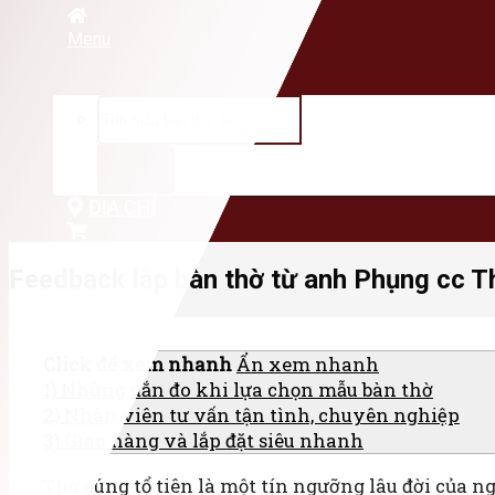
Menu
Tìm
kiếm:
ĐỊA CHỈ
Feedback lắp bàn thờ từ anh Phụng cc T
Click để xem nhanh
Ẩn xem nhanh
1)
Những đắn đo khi lựa chọn mẫu bàn thờ
2)
Nhân viên tư vấn tận tình, chuyên nghiệp
3)
Giao hàng và lắp đặt siêu nhanh
Thờ cúng tổ tiên là một tín ngưỡng lâu đời của 