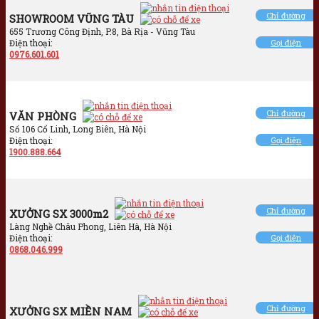
Chỉ đường
SHOWROOM VŨNG TÀU
655 Trương Công Định, P.8, Bà Rịa - Vũng Tàu
Điện thoại:
Gọi điện
0976.601.601
Chỉ đường
VĂN PHÒNG
Số 106 Cổ Linh, Long Biên, Hà Nội
Điện thoại:
Gọi điện
1900.888.664
Chỉ đường
XƯỞNG SX 3000m2
Làng Nghề Châu Phong, Liên Hà, Hà Nội
Điện thoại:
Gọi điện
0868.046.999
Chỉ đường
XƯỞNG SX MIỀN NAM