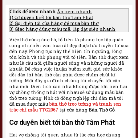
Click để xem nhanh
Ẩn xem nhanh
1)
Cơ duyên biết tới bàn thờ Tâm Phát
2)
Gọi điện tới cửa hàng để mua bàn thờ
3)
Giao hàng đúng mẫu mã, lắp đặt siêu nhanh
Việc thờ cúng ông bà, tổ tiên là phong tục tập quán
cũng như nền văn hóa rất đẹp được lưu truyền từ xưa
đến nay. Phong tục này thể hiện tín ngưỡng, lòng
tôn kính và thờ phụng với tổ tiên. Bàn thờ được xem
như là cầu nối giữa người sống và những người đã
khuất. Để công việc thuận buồm xuôi gió, sức khỏe
dồi dào thì bàn thờ cần phải được chăm chút kĩ
lưỡng. Mới đây gia đình chúng tôi chuyển tới căn
nhà mới. Diện tích căn nhà không được lớn nên hai
vợ chồng thống nhất với nhau sẽ sử dụng mẫu bàn
thờ treo tường. Nhờ cô đồng nghiệp chỉ dẫn mà tôi
đã mua được mẫu
bàn thờ treo tường và tranh sen
trúc chỉ mẫu TTG2067
tại cửa hàng
Bàn Thờ Gỗ
.
Cơ duyên biết tới bàn thờ Tâm Phát
Hai vợ chồng tôi quen nhau từ lúc còn học chung