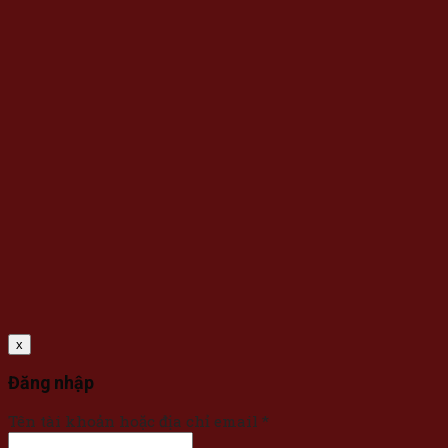
x
Đăng nhập
Tên tài khoản hoặc địa chỉ email
*