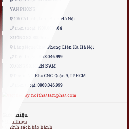
VĂN PHÒNG
106 Cổ Linh, Long Biên, Hà Nội
Điện thoại:
1900.888.664
XƯỞNG SX 3000m2
Làng Nghề Châu Phong, Liên Hà, Hà Nội
Điện thoại:
0868.046.999
XƯỞNG SX MIỀN NAM
Đường N3, Khu CNC, Quận 9, TP.HCM
Điện thoại:
0868.046.999
Giới thiệu
Giới thiệu
Chính sách bảo hành