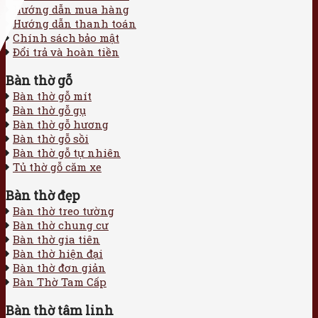
Hướng dẫn mua hàng
Hướng dẫn thanh toán
Chính sách bảo mật
Đổi trả và hoàn tiền
Bàn thờ gỗ
Bàn thờ gỗ mít
Bàn thờ gỗ gụ
Bàn thờ gỗ hương
Bàn thờ gỗ sồi
Bàn thờ gỗ tự nhiên
Tủ thờ gỗ căm xe
Bàn thờ đẹp
Bàn thờ treo tường
Bàn thờ chung cư
Bàn thờ gia tiên
Bàn thờ hiện đại
Bàn thờ đơn giản
Bàn Thờ Tam Cấp
Bàn thờ tâm linh