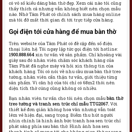
có vô số kiểu dáng bàn thờ đẹp. Xem cái nào tôi cũng
thấy thích cả nhưng vẫn không biết nên chọn mẫu
nào. Nhờ Tâm Phát có chính sách mua hàng online
mà tôi đỡ mất thời gian đi tới trực tiếp cửa hàng.
Gọi điện tới cửa hàng để mua bàn thờ
Trên website của Tâm Phát có đề cập đến số điện
thoại liên hệ. Tôi ngay lập tức gọi điện tới hotline:
1900.888.664
xin tư vấn về sản phẩm. Chỉ khoảng vài
giây sau đó nhân viên chăm sóc khách hàng của
Tâm Phát đã nghe máy và hỏi xin thông tin của
khách hàng. Tôi có nói về nhu cầu mua bàn thờ treo
tường, nhân viên cẩn thận tư vấn, giới thiệu từng
sản phẩm. Vì căn hộ của tôi chỉ có 68m2 thôi nên
diện tích thờ cúng cũng không có nhiều.
Bạn nhân viên tư vấn cho tôi nên chọn mẫu
bàn thờ
treo tường và tranh sen trúc chỉ mẫu TTG2067.
Với
thiết kế đơn giản không hoa văn nhưng vẫn toát
lêm vẻ hiện đại, sang trọng. Điểm thu hút người
nhìn chính là hình ảnh bức tranh hoa sen trúc chỉ
phát sáng phía sau bàn thờ. Hình ảnh hoa sen
thanh tịnh sẽ mang tới cho không gian thờ sự sang