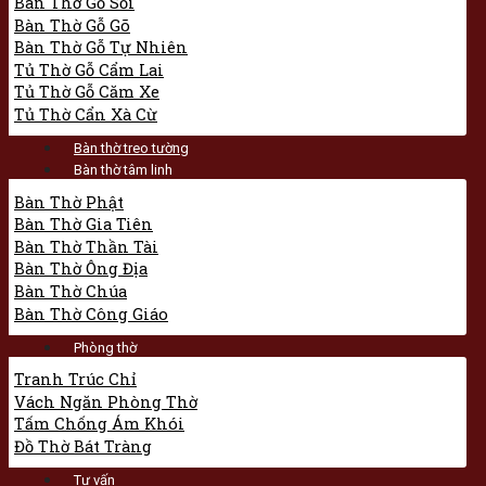
Bàn Thờ Gỗ Sồi
Bàn Thờ Gỗ Gõ
Bàn Thờ Gỗ Tự Nhiên
Tủ Thờ Gỗ Cẩm Lai
Tủ Thờ Gỗ Căm Xe
Tủ Thờ Cẩn Xà Cừ
Bàn thờ treo tường
Bàn thờ tâm linh
Bàn Thờ Phật
Bàn Thờ Gia Tiên
Bàn Thờ Thần Tài
Bàn Thờ Ông Địa
Bàn Thờ Chúa
Bàn Thờ Công Giáo
Phòng thờ
Tranh Trúc Chỉ
Vách Ngăn Phòng Thờ
Tấm Chống Ám Khói
Đồ Thờ Bát Tràng
Tư vấn