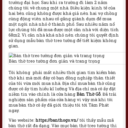
trường đại học. Sau khi ra trường đi làm 2 năm
chúng tôi về chung một nhà. Điều kiện kinh tế của
hai bên cũng không được khá giả nên hai vợ chồng
cùng động viên nhau cố gắng giành dụm để mua
một ngôi nhà nhỏ ở thành phố. Sau nhiều năm nổ
lực chúng tôi đã mua được một căn nhà với diện tích
68m2. Vì căn nhà khá nhỏ nên chúng tôi quyết định
sử dụng mẫu bàn thờ treo tường để tiết kiệm không
gian.
Bàn thờ treo tường đơn giản và trang trọng
Tôi không phải mất nhiều thời gian tìm kiếm bàn
thờ khi mà mới đây cô bạn đồng nghiệp thân thiết
của tôi vừa mới mua nhà. Địa chỉ mua bàn thờ cũng
được cô ấy tìm hiểu kĩ lưỡng Và địa chỉ mà cô ấy đặt
niềm tin vào chính là cửa hàng
Bàn Thờ Gỗ
. Đã trải
nghiệm sản phẩm của cửa hàng vì vậy mà khi tôi
mua bàn thờ cô ấy đã giới thiệu tôi tới Tâm Phát
ngay.
Vào website:
https://banthogo.vn/
tôi thấy mẫu mã
bàn thờ rất đa dạng. Vào mục bàn thờ treo tường thì