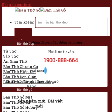
Skip to content
Tìm kiếm:
Trang chủ
Sản phẩm đã xem
Các điểm bán hàng
Bàn thờ đẹp
Tủ Thờ
Hotline tư vấn
Sập Thờ
1900-888-664
Án Gian Thờ
Bàn Thờ Chung Cư
Giỏ hàng
Bàn Thờ Hiện Đại
Bàn Thờ Đơn Giản
Chưa có sản phẩm trong giỏ
Bàn Thờ 2 Tầng – Tam Cấp
hàng.
Bàn thờ gỗ
Bàn Thờ Gỗ Mít
Sản phẩm mới
Bài viết
Bàn Thờ Gỗ Gụ
mới
Bàn Thờ Gỗ Hương