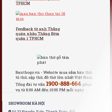
TPHCM
Feedback từ anh Thắng
quán nhậu Thắng Bờm
quận 1 TPHCM
Banthogo.vn - Website mua sắm bàn thờ,
tủ thờ, sập thờ, đồ thờ lớn nhất Việt Nam.
1900-888-664
Tổng đài tư vấn
phục
vụ từ 8:00 AM đến 10:00 PM mỗi ngày
SHOWROOM HÀ NỘI
Số 33 Nguyễn Xiển, Thanh Xuân, HN