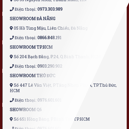
Điện thoại:
0973.303.989
SHOWROOM ĐÀ NẴNG
05 Hồ Tùng Mậu, Liên Chiểu, Đà Nẵng
Điện thoại:
0866.848.191
SHOWROOM TP.HCM
Số 204 Bạch Đằng, P.24, Q.Bình Thạnh, HCM
Điện thoại:
0903.290.902
SHOWROOM THỦ ĐỨC
Số 447 Lê Văn Việt, P.Tăng Nhơn Phú A, TP.Thủ Đức,
HCM
Điện thoại:
0976.601.601
SHOWROOM Q6
Số 651 Hồng Bàng, P.Bình Tây, TP.HCM
Điện thoại:
0976.601.601