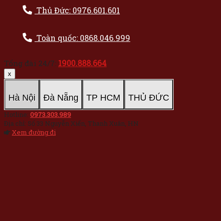
Thủ Đức: 0976.601.601
Toàn quốc: 0868.046.999
1900.888.664
Tổng đài 24/7:
x
Hà Nội
Đà Nẵng
TP HCM
THỦ ĐỨC
Hotline:
0973.303.989
Địa chỉ: Số 33 Nguyễn Xiển, Thanh Xuân, HN
Xem đường đi