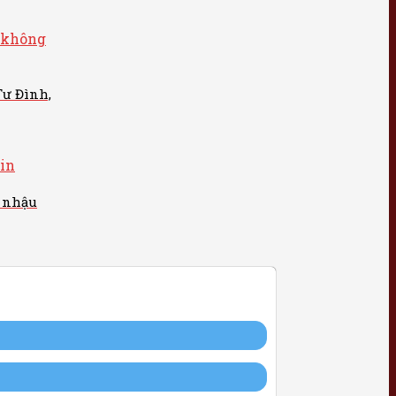
Tư Đình,
 nhậu