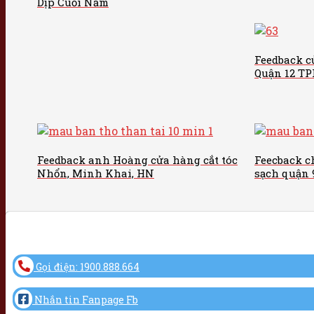
Dịp Cuối Năm
Feedback c
Quận 12 T
Feedback anh Hoàng cửa hàng cắt tóc
Feecback c
Nhổn, Minh Khai, HN
sạch quận
Gọi điện: 1900.888.664
Nhắn tin Fanpage Fb