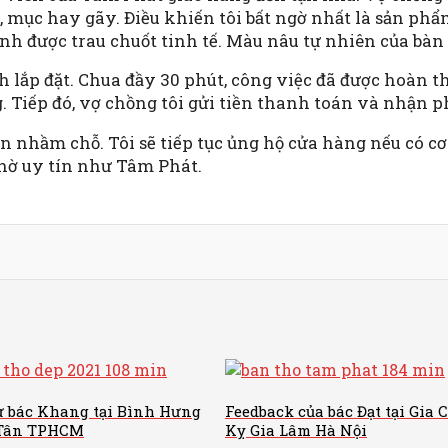
ẻ, mục hay gãy. Điều khiến tôi bất ngờ nhất là sản p
h được trau chuốt tinh tế. Màu nâu tự nhiên của bàn 
 lắp đặt. Chua đầy 30 phút, công việc đã được hoàn t
. Tiếp đó, vợ chồng tôi gửi tiền thanh toán và nhận p
nhầm chỗ. Tôi sẽ tiếp tục ủng hộ cửa hàng nếu có cơ h
thờ uy tín như Tâm Phát.
ừ bác Khang tại Bình Hưng
Feedback của bác Đạt tại Gia 
 Tân TPHCM
Kỵ Gia Lâm Hà Nội