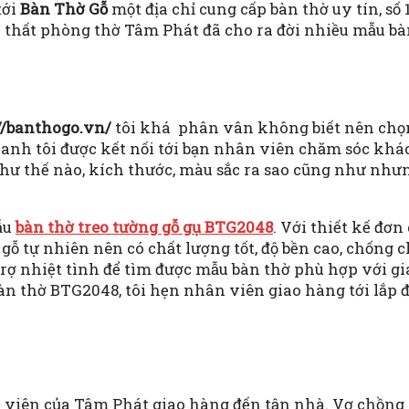
tới
Bàn Thờ Gỗ
một địa chỉ cung cấp bàn thờ uy tín, số 
 thất phòng thờ Tâm Phát đã cho ra đời nhiều mẫu bà
//banthogo.vn/
tôi khá phân vân không biết nên chọn
nhanh tôi được kết nối tới bạn nhân viên chăm sóc kh
như thế nào, kích thước, màu sắc ra sao cũng như như
ẫu
bàn thờ treo tường gỗ gụ BTG2048
. Với thiết kế đơ
gỗ tự nhiên nên có chất lượng tốt, độ bền cao, chống ch
rợ nhiệt tình để tìm được mẫu bàn thờ phù hợp với gi
 thờ BTG2048, tôi hẹn nhân viên giao hàng tới lắp đặ
n viên của Tâm Phát giao hàng đến tận nhà. Vợ chồng 