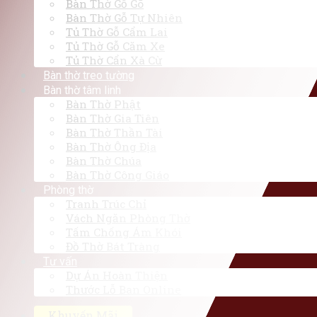
Bàn Thờ Gỗ Gõ
Bàn Thờ Gỗ Tự Nhiên
Tủ Thờ Gỗ Cẩm Lai
Tủ Thờ Gỗ Căm Xe
Tủ Thờ Cẩn Xà Cừ
Bàn thờ treo tường
Bàn thờ tâm linh
Bàn Thờ Phật
Bàn Thờ Gia Tiên
Bàn Thờ Thần Tài
Bàn Thờ Ông Địa
Bàn Thờ Chúa
Bàn Thờ Công Giáo
Phòng thờ
Tranh Trúc Chỉ
Vách Ngăn Phòng Thờ
Tấm Chống Ám Khói
Đồ Thờ Bát Tràng
Tư vấn
Dự Án Hoàn Thiện
Thước Lỗ Ban Online
Khuyến Mãi