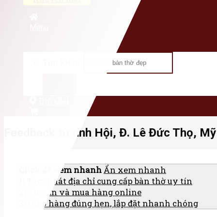
Menu
Tìm kiếm:
ĐỊA CHỈ
Feedback từ anh Hội, Đ. Lê Đức Thọ, M
Click để xem nhanh
Ẩn xem nhanh
1)
Tâm Phát địa chỉ cung cấp bàn thờ uy tín
2)
Tư vấn và mua hàng online
3)
Giao hàng đúng hẹn, lắp đặt nhanh chóng