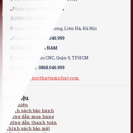
Điện thoại:
1900.888.664
XƯỞNG SX 3000m2
Làng Nghề Châu Phong, Liên Hà, Hà Nội
Điện thoại:
0868.046.999
XƯỞNG SX MIỀN NAM
Đường N3, Khu CNC, Quận 9, TP.HCM
Điện thoại:
0868.046.999
Giới thiệu
Giới thiệu
Chính sách bảo hành
Hướng dẫn mua hàng
Hướng dẫn thanh toán
Chính sách bảo mật