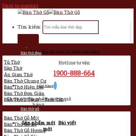
Skip to content
Tìm kiếm:
Trang chủ
Sản phẩm đã xem
Các điểm bán hàng
Bàn thờ đẹp
Tủ Thờ
Hotline tư vấn
Sập Thờ
1900-888-664
Án Gian Thờ
Bàn Thờ Chung Cư
Giỏ hàng
Bàn Thờ Hiện Đại
Bàn Thờ Đơn Giản
Chưa có sản phẩm trong giỏ
Bàn Thờ 2 Tầng – Tam Cấp
hàng.
Bàn thờ gỗ
Bàn Thờ Gỗ Mít
Sản phẩm mới
Bài viết
Bàn Thờ Gỗ Gụ
mới
Bàn Thờ Gỗ Hương