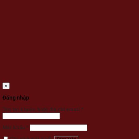
x
Đăng nhập
Tên tài khoản hoặc địa chỉ email
*
Mật khẩu
*
Ghi nhớ mật khẩu