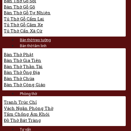
Bàn Thờ Gỗ Sồi
Bàn Thờ Gỗ Gõ
Bàn Thờ Gỗ Tự Nhiên
Tủ Thờ Gỗ Cẩm Lai
Tủ Thờ Gỗ Căm Xe
Tủ Thờ Cẩn Xà Cừ
Bàn thờ treo tường
Bàn thờ tâm linh
Bàn Thờ Phật
Bàn Thờ Gia Tiên
Bàn Thờ Thần Tài
Bàn Thờ Ông Địa
Bàn Thờ Chúa
Bàn Thờ Công Giáo
Phòng thờ
Tranh Trúc Chỉ
Vách Ngăn Phòng Thờ
Tấm Chống Ám Khói
Đồ Thờ Bát Tràng
Tư vấn