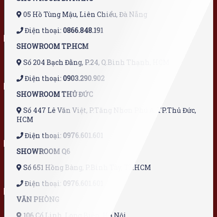
05 Hồ Tùng Mậu, Liên Chiểu, Đà Nẵng
Điện thoại:
0866.848.191
SHOWROOM TP.HCM
Số 204 Bạch Đằng, P.24, Q.Bình Thạnh, HCM
Điện thoại:
0903.290.902
SHOWROOM THỦ ĐỨC
Số 447 Lê Văn Việt, P.Tăng Nhơn Phú A, TP.Thủ Đức,
HCM
Điện thoại:
0976.601.601
SHOWROOM Q6
Số 651 Hồng Bàng, P.Bình Tây, TP.HCM
Điện thoại:
0976.601.601
VĂN PHÒNG
106 Cổ Linh, Long Biên, Hà Nội