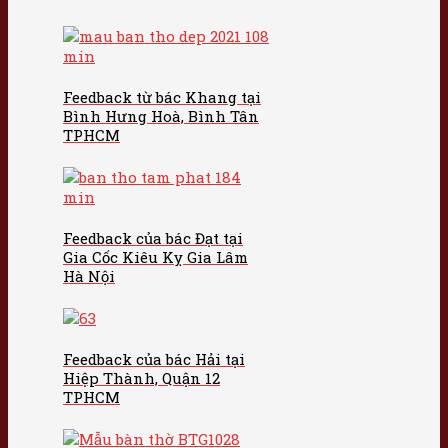
Feedback từ bác Khang tại
Bình Hưng Hoà, Bình Tân
TPHCM
Feedback của bác Đạt tại
Gia Cốc Kiêu Kỵ Gia Lâm
Hà Nội
Feedback của bác Hải tại
Hiệp Thành, Quận 12
TPHCM