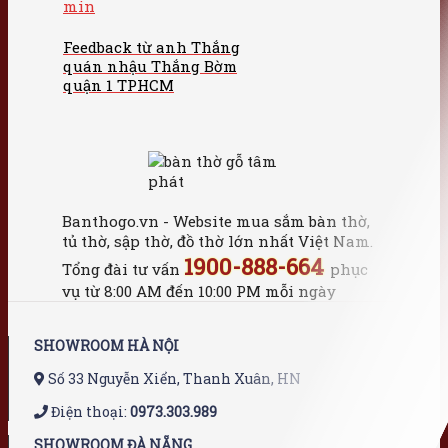
Feedback từ anh Thắng
quán nhậu Thắng Bờm
quận 1 TPHCM
Banthogo.vn - Website mua sắm bàn thờ,
tủ thờ, sập thờ, đồ thờ lớn nhất Việt Nam.
1900-888-664
Tổng đài tư vấn
phục
vụ từ 8:00 AM đến 10:00 PM mỗi ngày
SHOWROOM HÀ NỘI
Số 33 Nguyễn Xiển, Thanh Xuân, HN
Điện thoại:
0973.303.989
SHOWROOM ĐÀ NẴNG