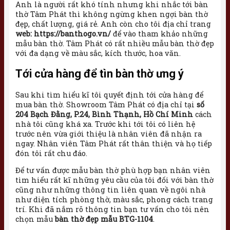
Anh là người rất khó tính nhưng khi nhắc tới bàn
thờ Tâm Phát thì không ngừng khen ngợi bàn thờ
đẹp, chất lượng, giá rẻ. Anh còn cho tôi địa chỉ trang
web: https://banthogo.vn/
để vào tham khảo những
mẫu bàn thờ. Tâm Phát có rất nhiều mẫu bàn thờ đẹp
với đa dạng về màu sắc, kích thước, hoa văn.
Tới cửa hàng để tìn bàn thờ ưng ý
Sau khi tìm hiểu kĩ tôi quyết định tới cửa hàng để
mua bàn thờ. Showroom Tâm Phát có địa chỉ tại
số
204 Bạch Đằng, P.24, Bình Thạnh, Hồ Chí Minh
cách
nhà tôi cũng khá xa. Trước khi tới tôi có liên hệ
trước nên vừa giới thiệu là nhân viên đã nhận ra
ngay. Nhân viên Tâm Phát rất thân thiện và họ tiếp
đón tôi rất chu đáo.
Để tư vấn được mẫu bàn thờ phù hợp bạn nhân viên
tìm hiểu rất kĩ những yêu cầu của tôi đối với bàn thờ
cũng như những thông tin liên quan về ngôi nhà
như diện tích phòng thờ, màu sắc, phong cách trang
trí. Khi đã nắm rõ thông tin bạn tư vấn cho tôi nên
chọn mẫu
bàn thờ đẹp mẫu BTG-1104
.