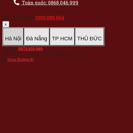
Toàn quốc: 0868.046.999
1900.888.664
Tổng đài 24/7:
x
Hà Nội
Đà Nẵng
TP HCM
THỦ ĐỨC
Hotline:
0973.303.989
Địa chỉ: Số 33 Nguyễn Xiển, Thanh Xuân, HN
Xem đường đi