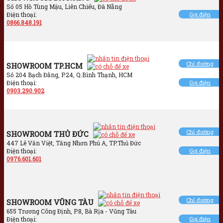
Số 05 Hồ Tùng Mậu, Liên Chiểu, Đà Nẵng
Điện thoại:
Gọi điện
0866.848.191
Chỉ đường
SHOWROOM TP.HCM
Số 204 Bạch Đằng, P.24, Q.Bình Thạnh, HCM
Điện thoại:
Gọi điện
0903.290.902
Chỉ đường
SHOWROOM THỦ ĐỨC
447 Lê Văn Việt, Tăng Nhơn Phú A, TP.Thủ Đức
Điện thoại:
Gọi điện
0976.601.601
Chỉ đường
SHOWROOM VŨNG TÀU
655 Trương Công Định, P.8, Bà Rịa - Vũng Tàu
Điện thoại:
Gọi điện