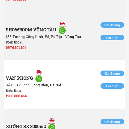
Chỉ đường
SHOWROOM VŨNG TÀU
655 Trương Công Định, P.8, Bà Rịa - Vũng Tàu
Gọi điện
Điện thoại:
0976.601.601
Chỉ đường
VĂN PHÒNG
Số 106 Cổ Linh, Long Biên, Hà Nội
Gọi điện
Điện thoại:
1900.888.664
Chỉ đường
XƯỞNG SX 3000m2