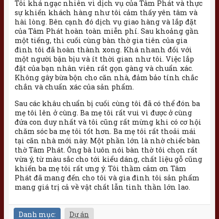
Tôi khá ngạc nhiên vì dịch vụ của Tâm Phát và thực
sự khiến khách hàng như tôi cảm thấy yên tâm và
hài lòng. Bên cạnh đó
dịch vụ giao hàng và lắp đặt
của Tâm Phát hoàn toàn miễn phí.
Sau khoảng gần
một tiếng, thì cuối cùng bàn thờ gia tiên của gia
đình tôi đã hoàn thành xong. Khá nhanh đối với
một người bận bịu và ít thời gian như tôi. Việc lắp
đặt của bạn nhân viên rất gọn gàng và chuẩn xác.
Không gây bừa bộn cho căn nhà, đảm bảo tính chắc
chắn và chuẩn xác của sản phẩm.
Sau các khâu chuẩn bị cuối cùng tôi đã có thể đón ba
mẹ tôi lên ở cùng. Ba mẹ tôi rất vui vì được ở cùng
đứa con duy nhất và tôi cũng rất mừng khi có cơ hội
chăm sóc ba mẹ tôi tốt hơn. Ba mẹ tôi rất thoải mái
tại căn nhà mới này. Một phần lớn là nhờ chiếc bàn
thờ Tâm Phát. Ông bà luôn nói bàn thờ tôi chọn rất
vừa ý, từ màu sắc cho tới kiểu dáng, chất liệu gỗ cũng
khiến ba mẹ tôi rất ưng ý. Tôi thầm cảm ơn Tâm
Phát đã mang đến cho tôi và gia đình tôi sản phẩm
mang giá trị cả về vật chất lẫn tinh thần lớn lao.
Danh mục:
Dự án