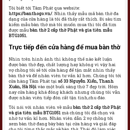
Tôi biết tới Tâm Phát qua website:
https://banthogo.vn/
. Nhìn thấy mẫu mã bàn thờ đa
dạng của cửa hàng là tôi đã thấy rất thích. Đi sâu tìm
kiểm mẫu bàn thờ mà tôi muốn mua thì tôi đã tìm
được mẫu
bàn thờ 2 cấp thờ Phật và gia tiên mẫu
BTG1051.
Trực tiếp đến cửa hàng để mua bàn thờ
Nhìn trên hình ảnh thì không thế nào kết luận
được bàn thờ đẹp, chất lượng hay không vì vậy hai
vợ chồng tôi sẽ tới cửa hàng để tận mắt nhìn thấy
bàn thờ và để nhân viên tư vấn kĩ hơn. Chúng tôi tới
cửa hàng Tâm Phát tại
số 33 Nguyễn Xiển, Thanh
Xuân, Hà Nội
vào một buổi sáng thứ 7 đẹp trời. Hôm
nay cửa hàng khá đông khách nhưng chúng tôi vẫn
được nhân viên tiếp đón rất tận tình,chu đáo.
Tôi nói với nhân viên về mẫu
bàn thờ 2 cấp thờ Phật
và gia tiên mẫu BTG1051
mà chúng tôi đã chọn và
nhờ tư vấn kĩ hơn. Nhân viên dẫn 2 vợ chồng tới
xem bàn thờ đang bày bán tại cửa hàng và giải đáp
cho tôi từng thắc mắc về bàn thờ. Thái độ làm việc