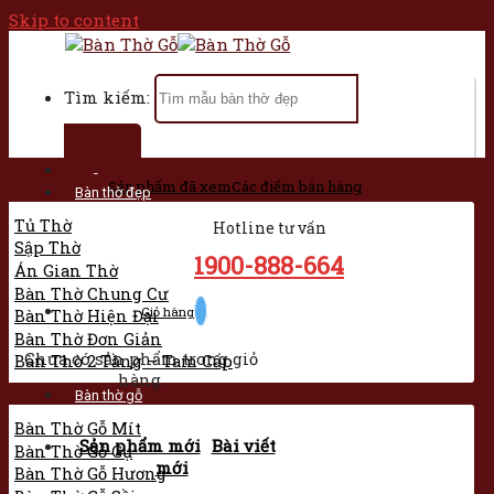
Skip to content
Tìm kiếm:
Trang chủ
Sản phẩm đã xem
Các điểm bán hàng
Bàn thờ đẹp
Tủ Thờ
Hotline tư vấn
Sập Thờ
1900-888-664
Án Gian Thờ
Bàn Thờ Chung Cư
Giỏ hàng
Bàn Thờ Hiện Đại
Bàn Thờ Đơn Giản
Chưa có sản phẩm trong giỏ
Bàn Thờ 2 Tầng – Tam Cấp
hàng.
Bàn thờ gỗ
Bàn Thờ Gỗ Mít
Sản phẩm mới
Bài viết
Bàn Thờ Gỗ Gụ
mới
Bàn Thờ Gỗ Hương