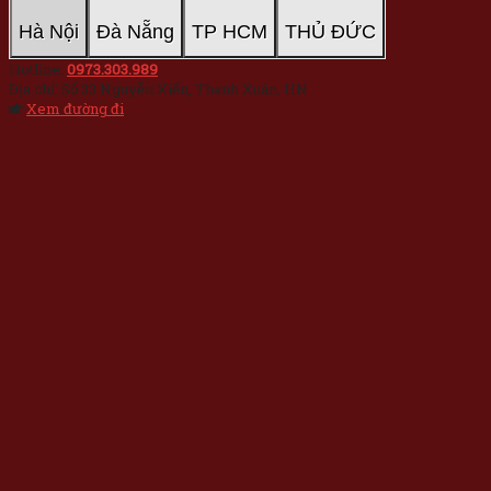
Hà Nội
Đà Nẵng
TP HCM
THỦ ĐỨC
Hotline:
0973.303.989
Địa chỉ: Số 33 Nguyễn Xiển, Thanh Xuân, HN
Xem đường đi