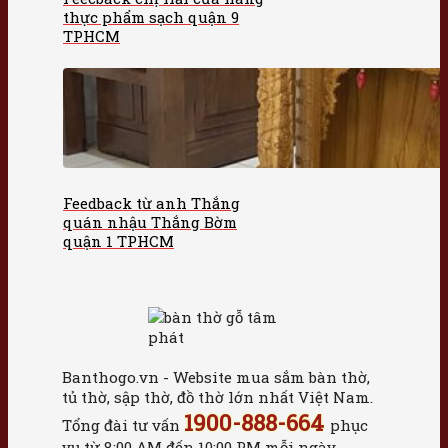
thực phẩm sạch quận 9
TPHCM
Feedback từ anh Thắng
quán nhậu Thắng Bờm
quận 1 TPHCM
Banthogo.vn - Website mua sắm bàn thờ,
tủ thờ, sập thờ, đồ thờ lớn nhất Việt Nam.
1900-888-664
Tổng đài tư vấn
phục
vụ từ 8:00 AM đến 10:00 PM mỗi ngày