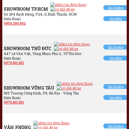
Chỉ đường
SHOWROOM TP.HCM
Số 204 Bạch Đằng, P.24, Q.Bình Thạnh, HCM
Điện thoại:
Gọi điện
0903.290.902
Chỉ đường
SHOWROOM THỦ ĐỨC
447 Lê Văn Việt, Tăng Nhơn Phú A, TP.Thủ Đức
Điện thoại:
Gọi điện
0976.601.601
Chỉ đường
SHOWROOM VŨNG TÀU
655 Trương Công Định, P.8, Bà Rịa - Vũng Tàu
Điện thoại:
Gọi điện
0976.601.601
Chỉ đường
VĂN PHÒNG