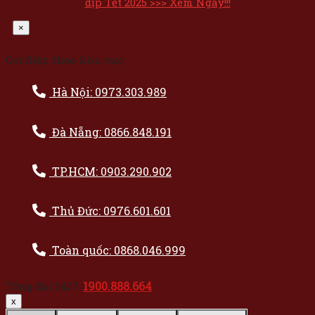
dịp Tết 2025 >>> Xem Ngay!!!
×
Gọi điện theo khu vực:
Hà Nội: 0973.303.989
Đà Nẵng: 0866.848.191
TP.HCM: 0903.290.902
Thủ Đức: 0976.601.601
Toàn quốc: 0868.046.999
1900.888.664
Tổng đài 24/7:
x