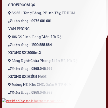
SHOWROOM Q6
Số 651 Hồng Bàng, P.Bình Tây, TP.HCM
Điện thoại:
0976.601.601
VĂN PHÒNG
106 Cổ Linh, Long Biên, Hà Nội
Điện thoại:
1900.888.664
XƯỞNG SX 3000m2
Làng Nghề Châu Phong, Liên Hà, Hà Nội
Điện thoại:
0868.046.999
XƯỞNG SX MIỀN NAM
Đường N3, Khu CNC, Quận 9, TP.HCM
Điện thoại:
0868.046.999