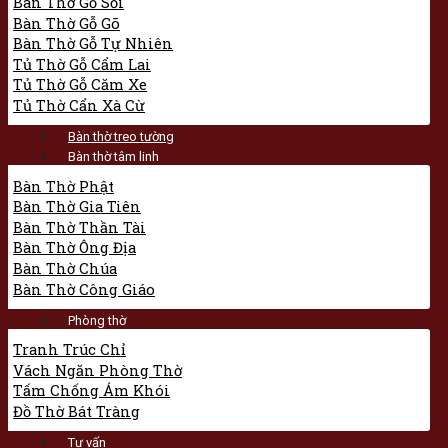
Bàn Thờ Gỗ Sồi
Bàn Thờ Gỗ Gõ
Bàn Thờ Gỗ Tự Nhiên
Tủ Thờ Gỗ Cẩm Lai
Tủ Thờ Gỗ Căm Xe
Tủ Thờ Cẩn Xà Cừ
Bàn thờ treo tường
Bàn thờ tâm linh
Bàn Thờ Phật
Bàn Thờ Gia Tiên
Bàn Thờ Thần Tài
Bàn Thờ Ông Địa
Bàn Thờ Chúa
Bàn Thờ Công Giáo
Phòng thờ
Tranh Trúc Chỉ
Vách Ngăn Phòng Thờ
Tấm Chống Ám Khói
Đồ Thờ Bát Tràng
Tư vấn