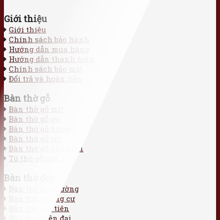
Giới thiệu
Giới thiệu
Chính sách bảo hành
Hướng dẫn mua hàng
Hướng dẫn thanh toán
Chính sách bảo mật
Đổi trả và hoàn tiền
Bàn thờ gỗ
Bàn thờ gỗ mít
Bàn thờ gỗ gụ
Bàn thờ gỗ hương
Bàn thờ gỗ sồi
Bàn thờ gỗ tự nhiên
Tủ thờ gỗ căm xe
Bàn thờ đẹp
Bàn thờ treo tường
Bàn thờ chung cư
Bàn thờ gia tiên
Bàn thờ hiện đại