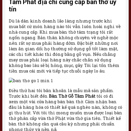
Tâm Phát địa chỉ cung cấp bàn thờ uy
tín
Dù là dân kinh doanh lão làng nhưng trước khi
mua bất cứ món hàng nào tôi vẫn luôn hoài nghi về
nhà cung cấp. Khi mua bàn thờ tâm trạng tôi rất
ngổn ngang. Bản thân không chuyên về nghề mộc
nên rất sợ mua phải hàng dởm. Đặc biệt những nơi
làm ăn gian dối họ thường sử dụng gỗ tốt làm mặt,
các chi tiết khác thì đóng bằng gỗ vụn. Nếu chẳng
may mua phải loại hàng này chắc chắn sử dụng
không bao lâu sẽ bị hỏng, mục, gãy. Tôi lại tốn thêm
tiền mua cái mới và tiếp tục chuỗi ngày lo âu.
Điều thứ hai tôi băn khoăn là mẫu mã sản phẩm.
Trước khi biết đến
Bàn Thờ Gỗ Tâm Phát
tôi có đi
xem một vài cửa hàng bán bàn thờ. Cảm nhận ban
đầu là hàng hóa có thiết kế quá nghèo nàn, không có
gì thu hút. Với tôi thì mong muốn mua được loại bàn
thờ phân cấp vừa thờ Phật vừa thờ gia tiên. Thiết kế
bàn thờ không cần quá cầu kỳ nhưng phải chuẩn
phong thủy và nền nã.