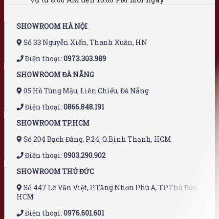
SHOWROOM HÀ NỘI
Số 33 Nguyễn Xiển, Thanh Xuân, HN
Điện thoại:
0973.303.989
SHOWROOM ĐÀ NẴNG
05 Hồ Tùng Mậu, Liên Chiểu, Đà Nẵng
Điện thoại:
0866.848.191
SHOWROOM TP.HCM
Số 204 Bạch Đằng, P.24, Q.Bình Thạnh, HCM
Điện thoại:
0903.290.902
SHOWROOM THỦ ĐỨC
Số 447 Lê Văn Việt, P.Tăng Nhơn Phú A, TP.Thủ Đức,
HCM
Điện thoại:
0976.601.601