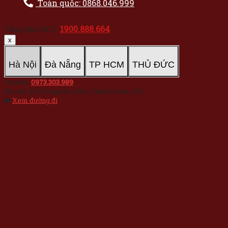
Toàn quốc: 0868.046.999
1900.888.664
Tổng đài 24/7:
x
Hà Nội
Đà Nẵng
TP HCM
THỦ ĐỨC
Hotline:
0973.303.989
Địa chỉ: Số 33 Nguyễn Xiển, Thanh Xuân, HN
Xem đường đi