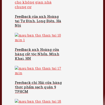
Feedback của anh Hoàng
tại Tư Đình, Long Biên, Hà
Nội
Feedback anh Hoàng cửa
hàng cắt tóc Nhổn, Minh
Khai, HN
Feecback chị Hải cửa hàng
thực phẩm sạch quận 9
TPHCM