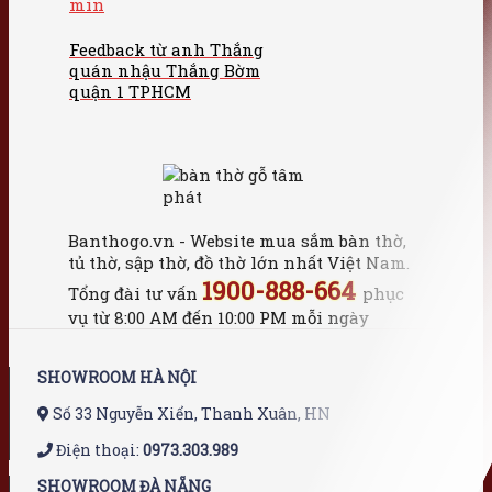
Feedback từ anh Thắng
quán nhậu Thắng Bờm
quận 1 TPHCM
Banthogo.vn - Website mua sắm bàn thờ,
tủ thờ, sập thờ, đồ thờ lớn nhất Việt Nam.
1900-888-664
Tổng đài tư vấn
phục
vụ từ 8:00 AM đến 10:00 PM mỗi ngày
SHOWROOM HÀ NỘI
Số 33 Nguyễn Xiển, Thanh Xuân, HN
Điện thoại:
0973.303.989
SHOWROOM ĐÀ NẴNG