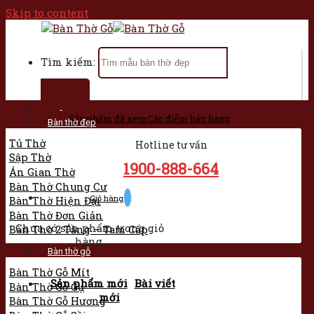
Skip to content
Tìm kiếm:
Trang chủ
Sản phẩm đã xem
Các điểm bán hàng
Bàn thờ đẹp
Tủ Thờ
Hotline tư vấn
Sập Thờ
1900-888-664
Án Gian Thờ
Bàn Thờ Chung Cư
Giỏ hàng
Bàn Thờ Hiện Đại
Bàn Thờ Đơn Giản
Chưa có sản phẩm trong giỏ
Bàn Thờ 2 Tầng – Tam Cấp
hàng.
Bàn thờ gỗ
Bàn Thờ Gỗ Mít
Sản phẩm mới
Bài viết
Bàn Thờ Gỗ Gụ
mới
Bàn Thờ Gỗ Hương