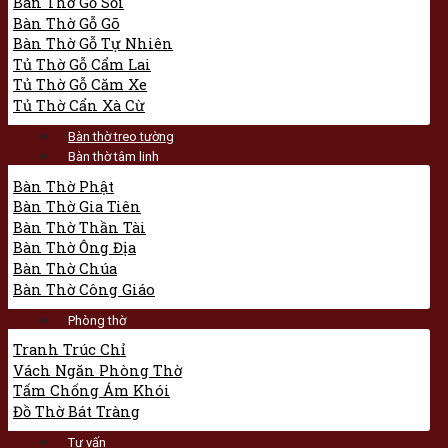
Bàn Thờ Gỗ Sồi
Bàn Thờ Gỗ Gõ
Bàn Thờ Gỗ Tự Nhiên
Tủ Thờ Gỗ Cẩm Lai
Tủ Thờ Gỗ Căm Xe
Tủ Thờ Cẩn Xà Cừ
Bàn thờ treo tường
Bàn thờ tâm linh
Bàn Thờ Phật
Bàn Thờ Gia Tiên
Bàn Thờ Thần Tài
Bàn Thờ Ông Địa
Bàn Thờ Chúa
Bàn Thờ Công Giáo
Phòng thờ
Tranh Trúc Chỉ
Vách Ngăn Phòng Thờ
Tấm Chống Ám Khói
Đồ Thờ Bát Tràng
Tư vấn