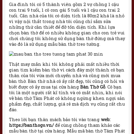
Gia đình tôi có 5 thành viên gồm 2 vợ chồng 1 cậu
con trai 9 tuổi, 1 cô con gái 5 tuổi và 1 cậu con trai 2
tuổi. Căn nhà của tôi có diện tích là 80m2 khá là nhỏ
vì vậy nội thất trong nhà tôi cũng chỉ sắm sửa
những thứ cần thiết để đỡ tốn diện tích. Khi lựa
chọn bàn thờ để có nhiều không gian cho con trẻ vui
chơi chúng tôi không sử dụng bàn thờ đứng mà thay
vào đó là sử dụng mẫu bàn thờ treo tường.
Thật may mắn khi tôi không phải mất nhiều thời
gian tìm kiếm bàn thờ vì cách đây một thánh cô bạn
thân của tôi vừa mới chuyển nhà và cũng mới mua
bàn thờ. Bàn thờ nhà cô ấy rất đẹp, tôi cũng có hỏi và
biết được cô ấy mua tại cửa hàng
Bàn Thờ Gỗ
. Cô bạn
tôi là một người rất kĩ tính và có mắt nhìn, khi nói
về bàn thờ Tâm Phát cô không ngừng khen ngợi sản
phẩm đẹp, chất lượng, giá rẻ mà dịch vụ cũng rất chu
đáo.
Theo lời bạn thân mách bảo tôi vào trang
web:
https://banthogo.vn/
để cùng chồng tham khảo các
mẫu bàn thờ tại cửa hàng. Mẫu mã bàn thờ Tâm Phát