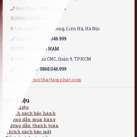
Điện thoại:
1900.888.664
XƯỞNG SX 3000m2
Làng Nghề Châu Phong, Liên Hà, Hà Nội
Điện thoại:
0868.046.999
XƯỞNG SX MIỀN NAM
Đường N3, Khu CNC, Quận 9, TP.HCM
Điện thoại:
0868.046.999
Giới thiệu
Giới thiệu
Chính sách bảo hành
Hướng dẫn mua hàng
Hướng dẫn thanh toán
Chính sách bảo mật