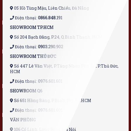
05 Hồ Tùng Mậu, Liên Chiểu, Đà Nẵng
Điện thoại:
0866.848.191
SHOWROOM TP.HCM
Số 204 Bạch Đằng, P.24, Q.Bình Thạnh, HCM
Điện thoại:
0903.290.902
SHOWROOM THỦ ĐỨC
Số 447 Lê Văn Việt, P.Tăng Nhơn Phú A, TP.Thủ Đức,
HCM
Điện thoại:
0976.601.601
SHOWROOM Q6
Số 651 Hồng Bàng, P.Bình Tây, TP.HCM
Điện thoại:
0976.601.601
VĂN PHÒNG
106 Cổ Linh, Long Biên, Hà Nội