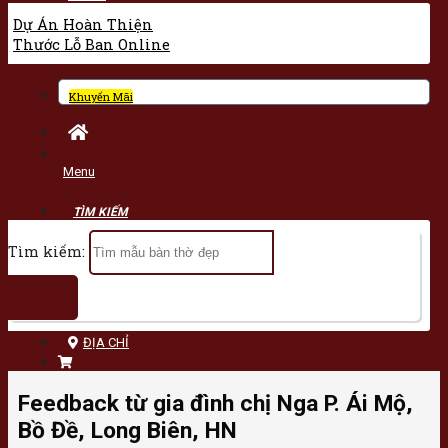
Dự Án Hoàn Thiện
Thước Lỗ Ban Online
Khuyến Mãi
Menu
Tìm kiếm:
ĐỊA CHỈ
Feedback từ gia đình chị Nga P. Ái Mộ,
Bồ Đề, Long Biên, HN