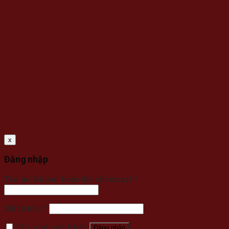
x
Đăng nhập
Tên tài khoản hoặc địa chỉ email
*
Mật khẩu
*
Ghi nhớ mật khẩu
Đăng nhập