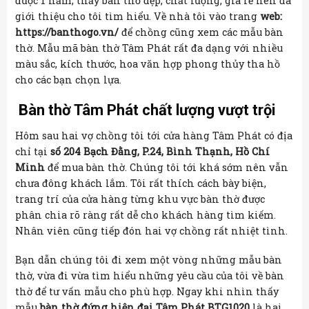
được 1 năm, thấy bàn thờ đẹp, chất lượng, giá rẻ nên đã
giới thiệu cho tôi tìm hiểu. Về nhà tôi vào trang
web:
https://banthogo.vn/
để chồng cũng xem các mẫu bàn
thờ. Mẫu mã bàn thờ Tâm Phát rất đa dạng với nhiều
màu sắc, kích thước, hoa văn hợp phong thủy tha hồ
cho các bạn chọn lựa.
Bàn thờ Tâm Phát chất lượng vượt trội
Hôm sau hai vợ chồng tôi tới cửa hàng Tâm Phát có địa
chỉ tại
số 204 Bạch Đằng, P.24, Bình Thạnh, Hồ Chí
Minh
để mua bàn thờ. Chúng tôi tới khá sớm nên vẫn
chưa đông khách lắm. Tôi rất thích cách bày biện,
trang trí của cửa hàng từng khu vực bàn thờ được
phân chia rõ ràng rất dễ cho khách hàng tìm kiếm.
Nhân viên cũng tiếp đón hai vợ chồng rất nhiệt tình.
Bạn dẫn chúng tôi đi xem một vòng những mẫu bàn
thờ, vừa đi vừa tìm hiểu những yêu cầu của tôi về bàn
thờ để tư vấn mẫu cho phù hợp. Ngay khi nhìn thấy
mẫu
bàn thờ đứng hiện đại Tâm Phát BTG1020
là hai