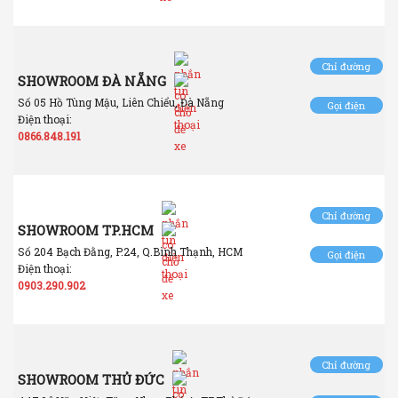
Chỉ đường
SHOWROOM ĐÀ NẴNG
Số 05 Hồ Tùng Mậu, Liên Chiểu, Đà Nẵng
Gọi điện
Điện thoại:
0866.848.191
Chỉ đường
SHOWROOM TP.HCM
Số 204 Bạch Đằng, P.24, Q.Bình Thạnh, HCM
Gọi điện
Điện thoại:
0903.290.902
Chỉ đường
SHOWROOM THỦ ĐỨC