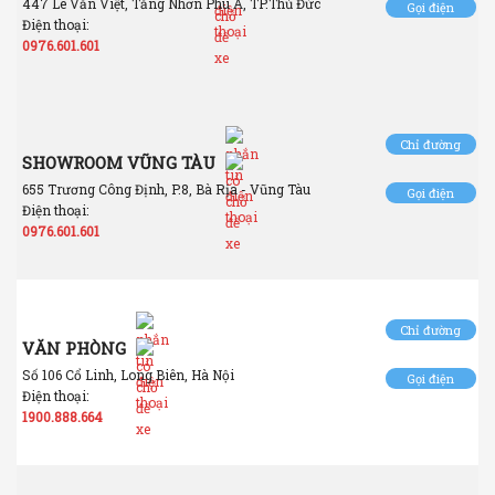
447 Lê Văn Việt, Tăng Nhơn Phú A, TP.Thủ Đức
Gọi điện
Điện thoại:
0976.601.601
Chỉ đường
SHOWROOM VŨNG TÀU
655 Trương Công Định, P.8, Bà Rịa - Vũng Tàu
Gọi điện
Điện thoại:
0976.601.601
Chỉ đường
VĂN PHÒNG
Số 106 Cổ Linh, Long Biên, Hà Nội
Gọi điện
Điện thoại:
1900.888.664