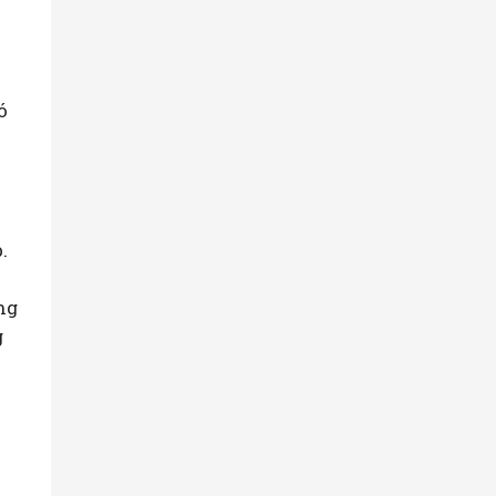
ó
.
ng
g