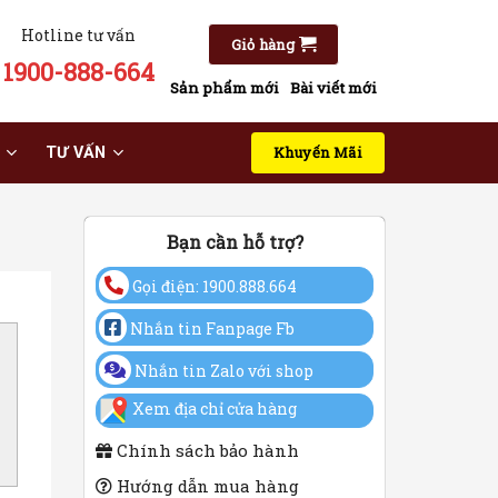
Hotline tư vấn
Giỏ hàng
1900-888-664
Sản phẩm mới
Bài viết mới
Khuyến Mãi
TƯ VẤN
Bạn cần hỗ trợ?
Gọi điện: 1900.888.664
Nhắn tin Fanpage Fb
Nhắn tin Zalo với shop
Xem địa chỉ cửa hàng
Chính sách bảo hành
Hướng dẫn mua hàng