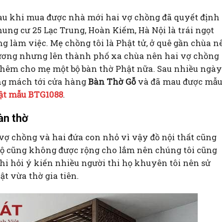
au khi mua được nhà mới hai vợ chồng đã quyết định 
hung cư 25 Lạc Trung, Hoàn Kiếm, Hà Nội là trái ngọt
g làm việc. Mẹ chồng tôi là Phật tử, ở quê gần chùa n
ương nhưng lên thành phố xa chùa nên hai vợ chồng
thêm cho mẹ một bộ bàn thờ Phật nữa. Sau nhiều ngày
ùng mách tới cửa hàng
Bàn Thờ Gỗ
và đã mau được mẫ
hật mẫu BTG1088
.
àn thờ
 vợ chồng và hai đứa con nhỏ vì vậy đồ nội thất cũng
 hộ cũng không được rộng cho lắm nên chúng tôi cũng
hi hỏi ý kiến nhiều người thi họ khuyên tôi nên sử
t vừa thờ gia tiên.