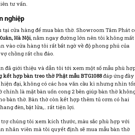
iên tư vấn.
ên nghiệp
u tại cửa hàng để mua bàn thờ. Showroom Tâm Phát c
Xuân, Hà Nội
, nằm ngay đường lớn nên tôi không mất
ân vào cửa hàng tôi rất bất ngờ về độ phong phú của
 vợ chồng rất chu đáo.
n đã giới thiệu và dẫn tôi tới xem một số mẫu phù hợp
g kết hợp bàn treo thờ Phật mẫu BTG1088
đáp ứng đầy
kế hiện đại, không có các hoa văn cầu kì nhưng nhìn tổ
hờ chính là mặt bàn uốn cong 2 bên giúp bàn thờ khôn
cho bàn thờ. Bàn thờ còn kết hợp thêm tủ cơm có hai
g đèn, bật lửa,.. rất tiện lợi.
 trợ chúng tôi xem kích thước, màu sắc phù hợp với
bạn nhân viên mà tôi quyết định sẽ mua mẫu bàn thờ