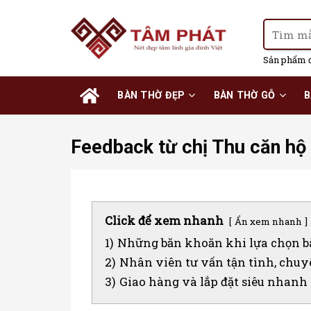
Skip
to
Tìm
content
kiếm:
Sản phẩm 
BÀN THỜ ĐẸP
BÀN THỜ GỖ
B
Feedback từ chị Thu căn h
Click để xem nhanh
Ẩn xem nhanh
1)
Những băn khoăn khi lựa chọn b
2)
Nhân viên tư vấn tận tình, chu
3)
Giao hàng và lắp đặt siêu nhanh