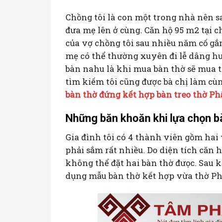
Chồng tôi là con một trong nhà nên s
đưa mẹ lên ở cùng. Căn hộ 95 m2 tại c
của vợ chồng tôi sau nhiều năm cố gắn
mẹ có thể thường xuyên đi lễ dâng h
bàn nahu là khi mua bàn thờ sẽ mua 
tìm kiếm tôi cũng được bà chị làm c
bàn thờ đứng kết hợp bàn treo thờ P
Những băn khoăn khi lựa chọn b
Gia đình tôi có 4 thành viên gồm hai
phải sắm rất nhiều. Do diện tích căn
không thể đặt hai bàn thờ đưọc. Sau k
dụng mẫu bàn thờ kết hợp vừa thờ Phậ