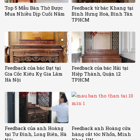
Top 5 Mẫu Bàn Thờ Được
Feedback từ bác Khang tại
Mua Nhiều Dịp Cuối Năm
Bình Hưng Hoà, Bình Tân
TPHCM
Feedback của bác Đạt tại
Feedback của bác Hải tại
Gia Cốc Kiêu Kỵ Gia Lâm
Hiệp Thành, Quận 12
Hà Nội
TPHCM
Feedback của anh Hoàng
Feedback anh Hoàng cửa
tại Tư Đình, Long Biên, Hà
hàng cắt tóc Nhổn, Minh
Nội
Khai, HN