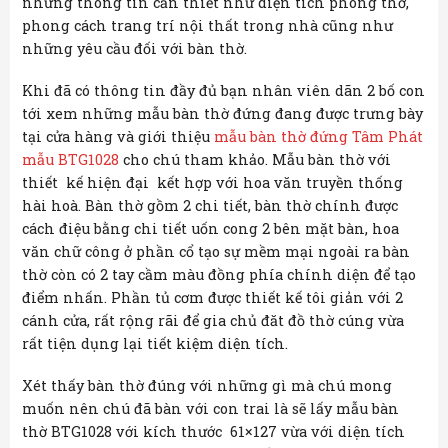
những thông tin cần thiết như diện tích phòng thờ,
phong cách trang trí nội thất trong nhà cũng như
những yêu cầu đối với bàn thờ.
Khi đã có thông tin đầy đủ bạn nhân viên dãn 2 bố con
tới xem những mẫu bàn thờ đứng đang được trưng bày
tại cửa hàng và giới thiệu
mẫu bàn thờ đứng Tâm Phát
mẫu BTG1028
cho chú tham khảo. Mẫu bàn thờ với
thiết kế hiện đại kết hợp với hoa văn truyền thống
hài hoà. Bàn thờ gồm 2 chi tiết, bàn thờ chính được
cách điệu bằng chi tiết uốn cong 2 bên mặt bàn, hoa
văn chữ công ở phần cổ tạo sự mềm mại ngoài ra bàn
thờ còn có 2 tay cầm màu đồng phía chính diện để tạo
điểm nhấn. Phần tủ cơm được thiết kế tôi giản với 2
cánh cửa, rất rộng rãi để gia chủ đăt đồ thờ cúng vừa
rất tiện dụng lại tiết kiệm diện tích.
Xét thấy bàn thờ đúng với những gì mà chú mong
muốn nên chú đã bàn với con trai là sẽ lấy mẫu bàn
thờ BTG1028 với kích thước 61×127 vừa với diện tích