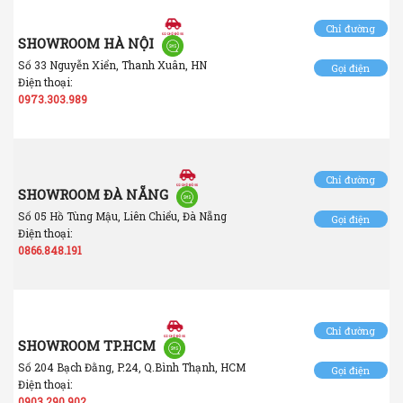
Chỉ đường
SHOWROOM HÀ NỘI
Số 33 Nguyễn Xiển, Thanh Xuân, HN
Gọi điện
Điện thoại:
0973.303.989
Chỉ đường
SHOWROOM ĐÀ NẴNG
Số 05 Hồ Tùng Mậu, Liên Chiểu, Đà Nẵng
Gọi điện
Điện thoại:
0866.848.191
Chỉ đường
SHOWROOM TP.HCM
Số 204 Bạch Đằng, P.24, Q.Bình Thạnh, HCM
Gọi điện
Điện thoại:
0903.290.902