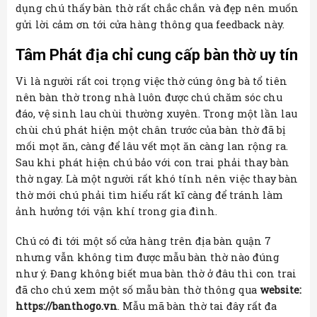
dụng chú thấy bàn thờ rất chắc chắn và đẹp nên muốn
gửi lời cảm ơn tới cửa hàng thông qua feedback này.
Tâm Phát địa chỉ cung cấp bàn thờ uy tín
Vì là người rất coi trọng việc thờ cúng ông bà tổ tiên
nên bàn thờ trong nhà luôn được chú chăm sóc chu
đáo, vệ sinh lau chùi thường xuyên. Trong một lần lau
chùi chú phát hiện một chân trước của bàn thờ đã bị
mối mọt ăn, càng để lâu vết mọt ăn càng lan rộng ra.
Sau khi phát hiện chú bảo với con trai phải thay bàn
thờ ngay. Là một người rất khó tính nên việc thay bàn
thờ mới chú phải tìm hiểu rất kĩ càng để tránh làm
ảnh hưởng tới vận khí trong gia đình.
Chú có đi tới một số cửa hàng trên địa bàn quận 7
nhưng vẫn không tìm được mẫu bàn thờ nào đúng
như ý. Đang không biết mua bàn thờ ở đâu thì con trai
đã cho chú xem một số mẫu bàn thờ thông qua
website:
https://banthogo.vn
. Mẫu mã bàn thờ tai đây rất đa