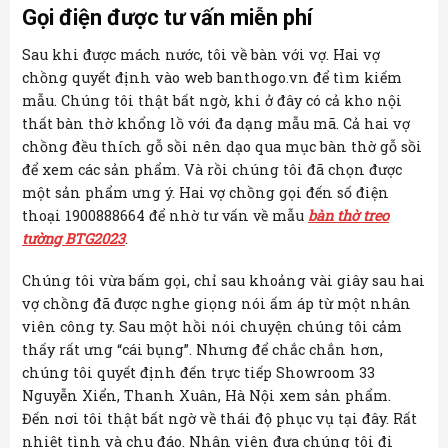
Gọi điện được tư vấn miễn phí
Sau khi được mách nước, tôi về bàn với vợ. Hai vợ
chồng quyết định vào web banthogo.vn để tìm kiếm
mẫu. Chúng tôi thật bất ngờ, khi ở đây có cả kho nội
thất bàn thờ khổng lồ với đa dạng mẫu mã. Cả hai vợ
chồng đều thích gỗ sồi nên dạo qua mục bàn thờ gỗ sồi
để xem các sản phẩm.
Và rồi chúng tôi đã chọn được
một sản phẩm ưng ý. Hai vợ chồng gọi đến số điện
thoại 1900888664 để nhờ tư vấn về mẫu
bàn thờ treo
tường BTG2023
.
Chúng tôi vừa bấm gọi, chỉ sau khoảng vài giây sau hai
vợ chồng đã được nghe giọng nói ấm áp từ một nhân
viên công ty. Sau một hồi nói chuyện chúng tôi cảm
thấy rất ưng “cái bụng”. Nhưng để chắc chắn hơn,
chúng tôi quyết định đến trực tiếp Showroom 33
Nguyễn Xiển, Thanh Xuân, Hà Nội xem sản phẩm.
Đến nơi tôi thật bất ngờ về thái độ phục vụ tại đây. Rất
nhiệt tình và chu đáo. Nhân viên đưa chúng tôi đi