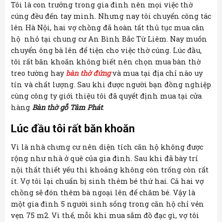
Tôi là con trưởng trong gia đình nên mọi việc thờ
cúng đều đến tay mình. Nhưng nay tôi chuyển công tác
lên Hà Nội, hai vợ chồng đã hoàn tất thủ tục mua căn
hộ nhỏ tại chung cư An Bình Bắc Từ Liêm. Nay muốn
chuyển ông bà lên để tiện cho việc thờ cúng. Lúc đầu,
tôi rất băn khoăn không biết nên chọn mua bàn thờ
treo tường hay
bàn thờ đứng
và mua tại địa chỉ nào uy
tín và chất lượng. Sau khi được người bạn đồng nghiệp
cùng công ty giới thiệu tôi đã quyết định mua tại cửa
hàng
Bàn thờ gỗ Tâm Phát
.
Lúc đầu tôi rất băn khoăn
Vì là nhà chưng cư nên diện tích căn hộ không được
rộng như nhà ở quê của gia đình. Sau khi đã bày trí
nội thất thiết yếu thì khoảng không còn trống còn rất
ít. Vợ tôi lại chuẩn bị sinh thêm bé thứ hai. Cả hai vợ
chồng sẽ đón thêm bà ngoại lên để chăm bé. Vậy là
một gia đình 5 người sinh sống trong căn hộ chỉ vẻn
vẹn 75 m2. Vì thế, mỗi khi mua sắm đồ đạc gì, vợ tôi