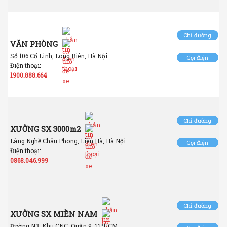
Chỉ đường
VĂN PHÒNG
Số 106 Cổ Linh, Long Biên, Hà Nội
Gọi điện
Điện thoại:
1900.888.664
Chỉ đường
XƯỞNG SX 3000m2
Làng Nghề Châu Phong, Liên Hà, Hà Nội
Gọi điện
Điện thoại:
0868.046.999
Chỉ đường
XƯỞNG SX MIỀN NAM
Đường N3, Khu CNC, Quận 9, TP.HCM