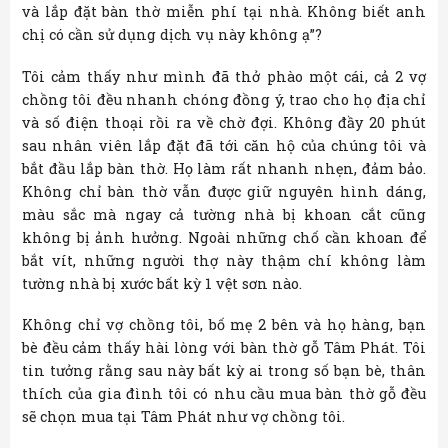
và lắp đặt bàn thờ miễn phí tại nhà. Không biết anh
chị có cần sử dụng dịch vụ này không ạ”?
Tôi cảm thấy như mình đã thở phào một cái, cả 2 vợ
chồng tôi đều nhanh chóng đồng ý, trao cho họ địa chỉ
và số điện thoại rồi ra về chờ đợi. Không đầy 20 phút
sau nhân viên lắp đặt đã tới căn hộ của chúng tôi và
bắt đầu lắp bàn thờ. Họ làm rất nhanh nhẹn, đảm bảo.
Không chỉ bàn thờ vẫn được giữ nguyên hình dáng,
màu sắc mà ngay cả tường nhà bị khoan cắt cũng
không bị ảnh hưởng. Ngoài những chố cần khoan để
bắt vít, những người thợ này thậm chí không làm
tường nhà bị xước bất kỳ 1 vệt sơn nào.
Không chỉ vợ chồng tôi, bố mẹ 2 bên và họ hàng, bạn
bè đều cảm thấy hài lòng với bàn thờ gỗ Tâm Phát. Tôi
tin tưởng rằng sau này bất kỳ ai trong số bạn bè, thân
thích của gia đình tôi có nhu cầu mua bàn thờ gỗ đều
sẽ chọn mua tại Tâm Phát như vợ chồng tôi.